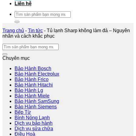
Liên hệ
Tìm
kiếm:
Trang chủ
-
Tin tức
-
Tủ lạnh Sharp không làm đá – Nguyên
nhân và cách khắc phục
Chuyên mục
Bảo Hành Bosch
Bảo Hành Electrolux
Bảo Hành Frico
Bảo Hành Hitachi
Bảo Hành Lg
Bảo Hành Miele
Bảo Hành SamSung
Bảo Hành Siemens
Bếp Từ
Bình Nóng Lạnh
Dịch vụ bảo hành
Dịch vụ sửa chữa
Điều Hoà