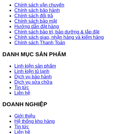
Chính sách vận chuyển
Chính sách bảo hành
Chính sách đổi trả
Chính sách bảo mật
Hướng dẫn đặt hàng
Chính sách bảo trì, bảo dưỡng & lắp đặt
Chính sách giao, nhận hàng và kiểm hàng
Chính sách Thanh Toán
DANH MỤC SẢN PHẨM
Linh kiện sản phẩm
Linh kiện tủ lạnh
Dịch vụ bảo hành
Dịch vụ sửa chữa
Tin tức
Liên hệ
DOANH NGHIỆP
Giới thiệu
Hệ thống kho hàng
Tin tức
Liên hệ