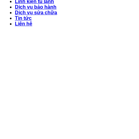
Linh kiện tủ lạnh
Dịch vụ bảo hành
Dịch vụ sửa chữa
Tin tức
Liên hệ