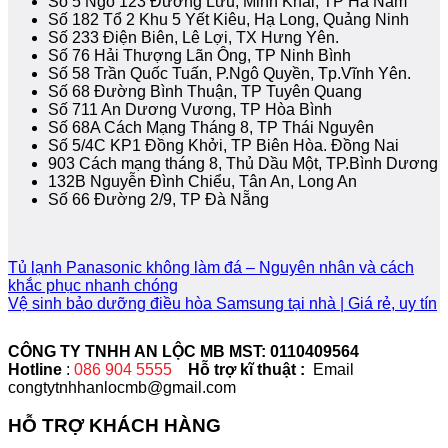
Số 5 Ngõ 123 Đường Lưu, Minh Khai, TP Hà Nam
Số 182 Tổ 2 Khu 5 Yết Kiêu, Hạ Long, Quảng Ninh
Số 233 Điện Biên, Lê Lợi, TX Hưng Yên.
Số 76 Hải Thượng Lãn Ông, TP Ninh Bình
Số 58 Trần Quốc Tuấn, P.Ngô Quyền, Tp.Vĩnh Yên.
Số 68 Đường Bình Thuận, TP Tuyên Quang
Số 711 An Dương Vương, TP Hòa Bình
Số 68A Cách Mạng Tháng 8, TP Thái Nguyên
Số 5/4C KP1 Đồng Khởi, TP Biên Hòa. Đồng Nai
903 Cách mạng tháng 8, Thủ Dầu Một, TP.Bình Dương
132B Nguyễn Đình Chiểu, Tân An, Long An
Số 66 Đường 2/9, TP Đà Nẵng
Tủ lạnh Panasonic không làm đá – Nguyên nhân và cách
khắc phục nhanh chóng
Vệ sinh bảo dưỡng điều hòa Samsung tại nhà | Giá rẻ, uy tín
CÔNG TY TNHH AN LỘC MB MST: 0110409564
Hotline
:
086 904 5555
Hỗ trợ kĩ thuật :
Email
congtytnhhanlocmb@gmail.com
HỖ TRỢ KHÁCH HÀNG