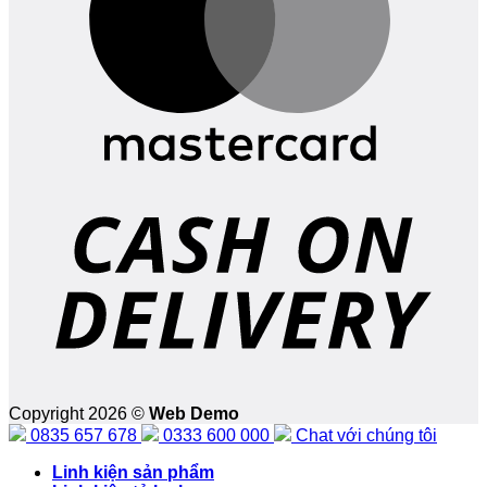
D
Copyright 2026 ©
Web Demo
0835 657 678
0333 600 000
Chat với chúng tôi
Linh kiện sản phẩm