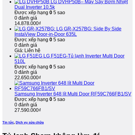
LG DVHP50B– Máy Sấy Bơm Nhiệt
nhà,
Hành
Chóng,
Dual Inverter 10.5k
bảo
Dài
Bảo
Được xếp hạng
0
5 sao
hành
Hành
0 đánh giá
dài
Dài
14.878.000
₫
hạn
Hạn
LG GR-X257BG: Side By Side
InstaView Door-in-Door 635L
Được xếp hạng
0
5 sao
0 đánh giá
Giá: Liên hệ
LG F51EG-Tủ lạnh Inverter Multi Door
510L
Được xếp hạng
0
5 sao
0 đánh giá
22.650.000
₫
Samsung Inverter 648 lít Multi Door RF59C766FB1/SV
Được xếp hạng
0
5 sao
0 đánh giá
27.590.000
₫
Tin tức
,
Dịch vụ sửa chữa