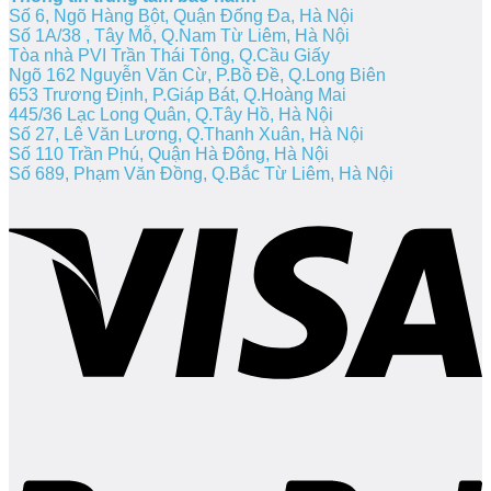
Số 6, Ngõ Hàng Bột, Quận Đống Đa, Hà Nội
Số 1A/38 , Tây Mỗ, Q.Nam Từ Liêm, Hà Nội
Tòa nhà PVI Trần Thái Tông, Q.Cầu Giấy
Ngõ 162 Nguyễn Văn Cừ, P.Bồ Đề, Q.Long Biên
653 Trương Định, P.Giáp Bát, Q.Hoàng Mai
445/36 Lạc Long Quân, Q.Tây Hồ, Hà Nội
Số 27, Lê Văn Lương, Q.Thanh Xuân, Hà Nội
Số 110 Trần Phú, Quận Hà Đông, Hà Nội
Số 689, Phạm Văn Đồng, Q.Bắc Từ Liêm, Hà Nội
V
P