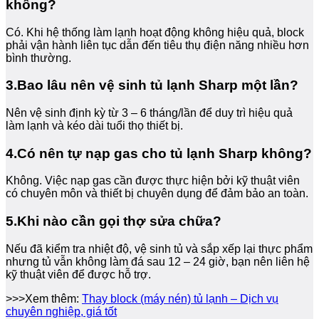
không?
Có. Khi hệ thống làm lạnh hoạt động không hiệu quả, block
phải vận hành liên tục dẫn đến tiêu thụ điện năng nhiều hơn
bình thường.
3.Bao lâu nên vệ sinh tủ lạnh Sharp một lần?
Nên vệ sinh định kỳ từ 3 – 6 tháng/lần để duy trì hiệu quả
làm lạnh và kéo dài tuổi thọ thiết bị.
4.Có nên tự nạp gas cho tủ lạnh Sharp không?
Không. Việc nạp gas cần được thực hiện bởi kỹ thuật viên
có chuyên môn và thiết bị chuyên dụng để đảm bảo an toàn.
5.Khi nào cần gọi thợ sửa chữa?
Nếu đã kiểm tra nhiệt độ, vệ sinh tủ và sắp xếp lại thực phẩm
nhưng tủ vẫn không làm đá sau 12 – 24 giờ, bạn nên liên hệ
kỹ thuật viên để được hỗ trợ.
>>>Xem thêm:
Thay block (máy nén) tủ lạnh – Dịch vụ
chuyên nghiệp, giá tốt