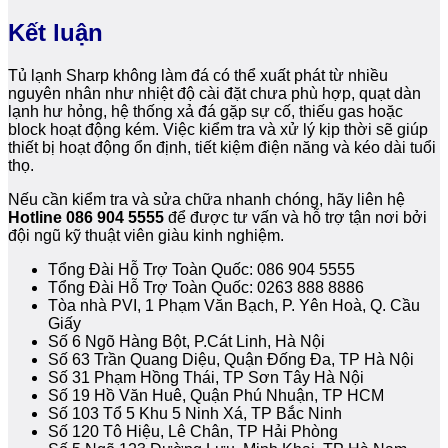
Kết luận
Tủ lạnh Sharp không làm đá có thể xuất phát từ nhiều
nguyên nhân như nhiệt độ cài đặt chưa phù hợp, quạt dàn
lạnh hư hỏng, hệ thống xả đá gặp sự cố, thiếu gas hoặc
block hoạt động kém. Việc kiểm tra và xử lý kịp thời sẽ giúp
thiết bị hoạt động ổn định, tiết kiệm điện năng và kéo dài tuổi
thọ.
Nếu cần kiểm tra và sửa chữa nhanh chóng, hãy liên hệ
Hotline 086 904 5555
để được tư vấn và hỗ trợ tận nơi bởi
đội ngũ kỹ thuật viên giàu kinh nghiệm.
Tổng Đài Hỗ Trợ Toàn Quốc: 086 904 5555
Tổng Đài Hỗ Trợ Toàn Quốc: 0263 888 8886
Tòa nhà PVI, 1 Phạm Văn Bạch, P. Yên Hoà, Q. Cầu
Giấy
Số 6 Ngõ Hàng Bột, P.Cát Linh, Hà Nội
Số 63 Trần Quang Diệu, Quận Đống Đa, TP Hà Nội
Số 31 Phạm Hồng Thái, TP Sơn Tây Hà Nội
Số 19 Hồ Văn Huê, Quận Phú Nhuận, TP HCM
Số 103 Tổ 5 Khu 5 Ninh Xá, TP Bắc Ninh
Số 120 Tô Hiệu, Lê Chân, TP Hải Phòng