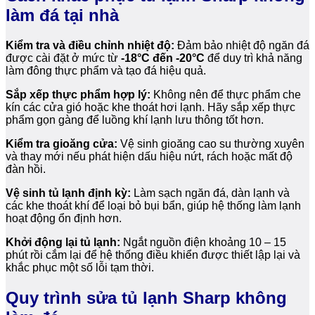
làm đá tại nhà
Kiểm tra và điều chỉnh nhiệt độ:
Đảm bảo nhiệt độ ngăn đá
được cài đặt ở mức từ
-18°C đến -20°C
để duy trì khả năng
làm đông thực phẩm và tạo đá hiệu quả.
Sắp xếp thực phẩm hợp lý:
Không nên để thực phẩm che
kín các cửa gió hoặc khe thoát hơi lạnh. Hãy sắp xếp thực
phẩm gọn gàng để luồng khí lạnh lưu thông tốt hơn.
Kiểm tra gioăng cửa:
Vệ sinh gioăng cao su thường xuyên
và thay mới nếu phát hiện dấu hiệu nứt, rách hoặc mất độ
đàn hồi.
Vệ sinh tủ lạnh định kỳ:
Làm sạch ngăn đá, dàn lạnh và
các khe thoát khí để loại bỏ bụi bẩn, giúp hệ thống làm lạnh
hoạt động ổn định hơn.
Khởi động lại tủ lạnh:
Ngắt nguồn điện khoảng 10 – 15
phút rồi cắm lại để hệ thống điều khiển được thiết lập lại và
khắc phục một số lỗi tạm thời.
Quy trình sửa tủ lạnh Sharp không