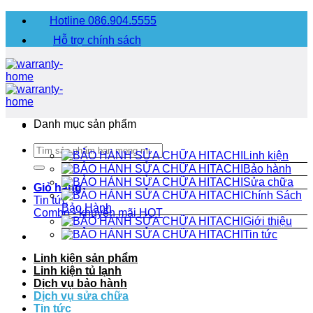
Chuyển
Hotline 086.904.5555
đến
Hỗ trợ chính sách
nội
dung
Danh mục sản phẩm
Tìm
Linh kiện
kiếm:
Bảo hành
Sửa chữa
Giỏ hàng
Chính Sách
Tin tức
Bảo Hành
Combo - khuyến mãi
HOT
Giới thiệu
Tin tức
Linh kiện sản phẩm
Linh kiện tủ lạnh
Dịch vụ bảo hành
Dịch vụ sửa chữa
Tin tức