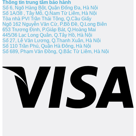
Thông tin trung tâm bảo hành
Số 6, Ngõ Hàng Bột, Quận Đống Đa, Hà Nội
Số 1A/38 , Tây Mỗ, Q.Nam Từ Liêm, Hà Nội
Tòa nhà PVI Trần Thái Tông, Q.Cầu Giấy
Ngõ 162 Nguyễn Văn Cừ, P.Bồ Đề, Q.Long Biên
653 Trương Định, P.Giáp Bát, Q.Hoàng Mai
445/36 Lạc Long Quân, Q.Tây Hồ, Hà Nội
Số 27, Lê Văn Lương, Q.Thanh Xuân, Hà Nội
Số 110 Trần Phú, Quận Hà Đông, Hà Nội
Số 689, Phạm Văn Đồng, Q.Bắc Từ Liêm, Hà Nội
V
P