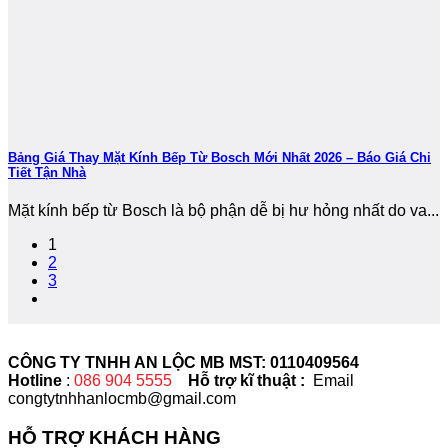
Bảng Giá Thay Mặt Kính Bếp Từ Bosch Mới Nhất 2026 – Báo Giá Chi
Tiết Tận Nhà
Mặt kính bếp từ Bosch là bộ phận dễ bị hư hỏng nhất do va...
1
2
3
CÔNG TY TNHH AN LỘC MB MST: 0110409564
Hotline
:
086 904 5555
Hỗ trợ kĩ thuật :
Email
congtytnhhanlocmb@gmail.com
HỖ TRỢ KHÁCH HÀNG