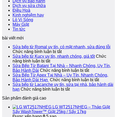
Dịch vụ bảo hành
Dịch vụ sửa chữa
Điều Hoà
Kinh nghiệm hay
Lò Vi Sóng
Máy Giặt
Tin tức
bài viết mới
Sửa bếp từ Romal uy tín, có mặt nhanh, sửa đúng lỗi
ở
Chức năng bình luận bị tắt
Sửa
Sửa bếp từ Kucy uy tín, nhanh chóng, giá tốt
Chức
ở
bếp
năng bình luận bị tắt
Sửa
từ
Sửa Bếp Từ Batani Tại Nhà – Nhanh Chóng, Uy Tín,
bếp
Romal
ở
Bảo Hành Dài
Chức năng bình luận bị tắt
từ
uy
Sửa
Sửa Bếp Từ Apex Tại Nhà – Uy Tín, Nhanh Chóng,
Kucy
tín,
Bếp
ở
Bảo Hành Dài Hạn
Chức năng bình luận bị tắt
uy
có
Từ
Sửa
Sửa bếp từ Lacanche uy tín, sửa tại nhà, bảo hành dài
tín,
mặt
ở
Batani
Bếp
hạn
Chức năng bình luận bị tắt
nhanh
nhanh,
Sửa
Tại
Từ
Sản phẩm đánh giá cao
chóng,
sửa
bếp
Nhà
Apex
giá
đúng
từ
–
Tại
LG WT2517NHEG – Tháp Giặt
tốt
lỗi
Lacanche
Nhanh
Nhà
Sấy WashTower™ Giặt 25kg / Sấy 17kg
uy
Chóng,
–
Được xếp hạng
0
5 sao