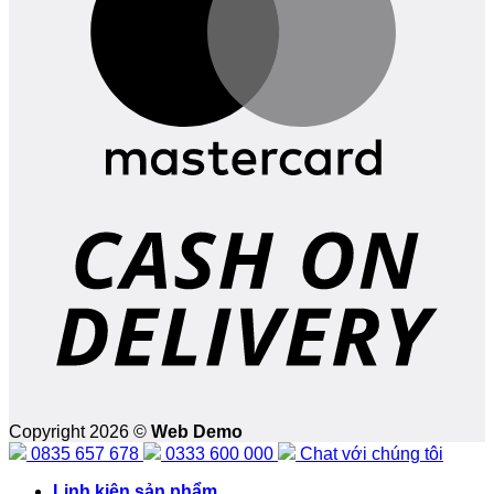
D
Copyright 2026 ©
Web Demo
0835 657 678
0333 600 000
Chat với chúng tôi
Linh kiện sản phẩm