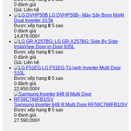
tín,
Uy
Uy
0 đánh giá
sửa
Tín,
Tín,
Giá: Liên hệ
tại
Bảo
Nhanh
LG DVHP50B– Máy Sấy Bơm Nhiệt
nhà,
Hành
Chóng,
Dual Inverter 10.5k
bảo
Dài
Bảo
Được xếp hạng
0
5 sao
hành
Hành
0 đánh giá
dài
Dài
14.878.000
₫
hạn
Hạn
LG GR-X257BG: Side By Side
InstaView Door-in-Door 635L
Được xếp hạng
0
5 sao
0 đánh giá
Giá: Liên hệ
LG F51EG-Tủ lạnh Inverter Multi Door
510L
Được xếp hạng
0
5 sao
0 đánh giá
22.650.000
₫
Samsung Inverter 648 lít Multi Door RF59C766FB1/SV
Được xếp hạng
0
5 sao
0 đánh giá
27.590.000
₫