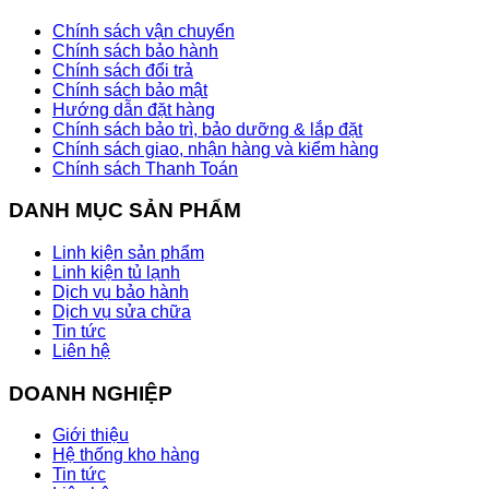
Chính sách vận chuyển
Chính sách bảo hành
Chính sách đổi trả
Chính sách bảo mật
Hướng dẫn đặt hàng
Chính sách bảo trì, bảo dưỡng & lắp đặt
Chính sách giao, nhận hàng và kiểm hàng
Chính sách Thanh Toán
DANH MỤC SẢN PHẨM
Linh kiện sản phẩm
Linh kiện tủ lạnh
Dịch vụ bảo hành
Dịch vụ sửa chữa
Tin tức
Liên hệ
DOANH NGHIỆP
Giới thiệu
Hệ thống kho hàng
Tin tức