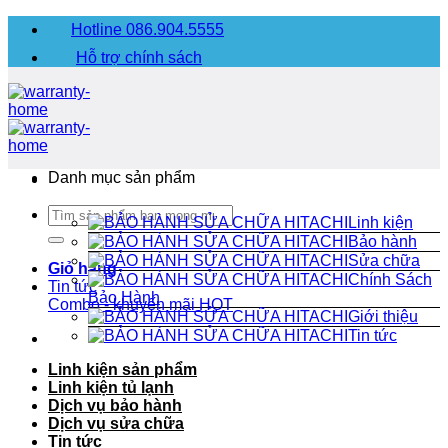
Chuyển
Hotline 086.904.5555
đến
Hỗ trợ chính sách
nội
dung
Danh mục sản phẩm
Tìm
Linh kiện
kiếm:
Bảo hành
Sửa chữa
Giỏ hàng
Chính Sách
Tin tức
Bảo Hành
Combo - khuyến mãi
HOT
Giới thiệu
Tin tức
Linh kiện sản phẩm
Linh kiện tủ lạnh
Dịch vụ bảo hành
Dịch vụ sửa chữa
Tin tức