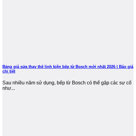
Bảng giá sửa thay thế linh kiện bếp từ Bosch mới nhất 2026 | Báo giá
chi tiết
Sau nhiều năm sử dụng, bếp từ Bosch có thể gặp các sự cố
như...