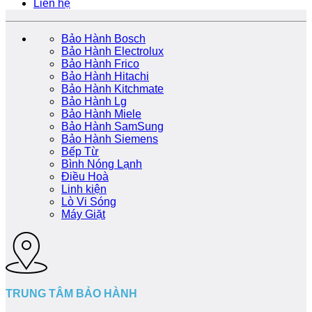
Liên hệ
Bảo Hành Bosch
Bảo Hành Electrolux
Bảo Hành Frico
Bảo Hành Hitachi
Bảo Hành Kitchmate
Bảo Hành Lg
Bảo Hành Miele
Bảo Hành SamSung
Bảo Hành Siemens
Bếp Từ
Bình Nóng Lạnh
Điều Hoà
Linh kiện
Lò Vi Sóng
Máy Giặt
TRUNG TÂM BẢO HÀNH