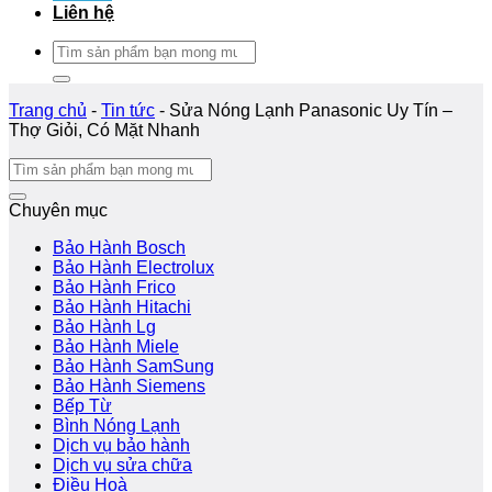
Liên hệ
Tìm
kiếm:
Trang chủ
-
Tin tức
-
Sửa Nóng Lạnh Panasonic Uy Tín –
Thợ Giỏi, Có Mặt Nhanh
Chuyên mục
Bảo Hành Bosch
Bảo Hành Electrolux
Bảo Hành Frico
Bảo Hành Hitachi
Bảo Hành Lg
Bảo Hành Miele
Bảo Hành SamSung
Bảo Hành Siemens
Bếp Từ
Bình Nóng Lạnh
Dịch vụ bảo hành
Dịch vụ sửa chữa
Điều Hoà