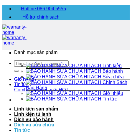
Chuyển
Hotline 086.904.5555
đến
Hỗ trợ chính sách
nội
dung
Danh mục sản phẩm
Tìm
Linh kiện
kiếm:
Bảo hành
Sửa chữa
Giỏ hàng
Chính Sách
Tin tức
Bảo Hành
Combo - khuyến mãi
HOT
Giới thiệu
Tin tức
Linh kiện sản phẩm
Linh kiện tủ lạnh
Dịch vụ bảo hành
Dịch vụ sửa chữa
Tin tức