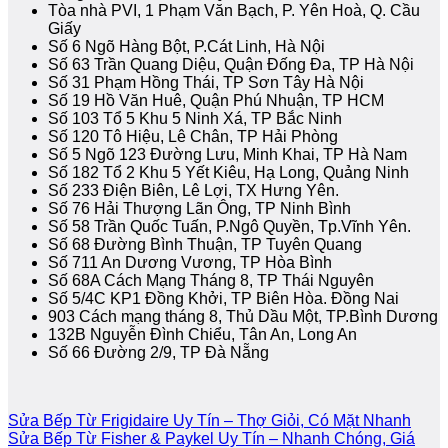
Tòa nhà PVI, 1 Phạm Văn Bạch, P. Yên Hoà, Q. Cầu
Giấy
Số 6 Ngõ Hàng Bột, P.Cát Linh, Hà Nội
Số 63 Trần Quang Diệu, Quận Đống Đa, TP Hà Nội
Số 31 Phạm Hồng Thái, TP Sơn Tây Hà Nội
Số 19 Hồ Văn Huê, Quận Phú Nhuận, TP HCM
Số 103 Tổ 5 Khu 5 Ninh Xá, TP Bắc Ninh
Số 120 Tô Hiệu, Lê Chân, TP Hải Phòng
Số 5 Ngõ 123 Đường Lưu, Minh Khai, TP Hà Nam
Số 182 Tổ 2 Khu 5 Yết Kiêu, Hạ Long, Quảng Ninh
Số 233 Điện Biên, Lê Lợi, TX Hưng Yên.
Số 76 Hải Thượng Lãn Ông, TP Ninh Bình
Số 58 Trần Quốc Tuấn, P.Ngô Quyền, Tp.Vĩnh Yên.
Số 68 Đường Bình Thuận, TP Tuyên Quang
Số 711 An Dương Vương, TP Hòa Bình
Số 68A Cách Mạng Tháng 8, TP Thái Nguyên
Số 5/4C KP1 Đồng Khởi, TP Biên Hòa. Đồng Nai
903 Cách mạng tháng 8, Thủ Dầu Một, TP.Bình Dương
132B Nguyễn Đình Chiểu, Tân An, Long An
Số 66 Đường 2/9, TP Đà Nẵng
Sửa Bếp Từ Frigidaire Uy Tín – Thợ Giỏi, Có Mặt Nhanh
Sửa Bếp Từ Fisher & Paykel Uy Tín – Nhanh Chóng, Giá