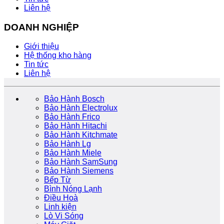
Liên hệ
DOANH NGHIỆP
Giới thiệu
Hệ thống kho hàng
Tin tức
Liên hệ
Bảo Hành Bosch
Bảo Hành Electrolux
Bảo Hành Frico
Bảo Hành Hitachi
Bảo Hành Kitchmate
Bảo Hành Lg
Bảo Hành Miele
Bảo Hành SamSung
Bảo Hành Siemens
Bếp Từ
Bình Nóng Lạnh
Điều Hoà
Linh kiện
Lò Vi Sóng