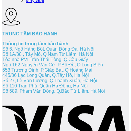
Máy Giặt
TRUNG TÂM BẢO HÀNH
Thông tin trung tâm bảo hành
Số 6, Ngõ Hàng Bột, Quận Đống Đa, Hà Nội
Số 1A/38 , Tây Mỗ, Q.Nam Từ Liêm, Hà Nội
Tòa nhà PVI Trần Thái Tông, Q.Cầu Giấy
Ngõ 162 Nguyễn Văn Cừ, P.Bồ Đề, Q.Long Biên
653 Trương Định, P.Giáp Bát, Q.Hoàng Mai
445/36 Lạc Long Quân, Q.Tây Hồ, Hà Nội
Số 27, Lê Văn Lương, Q.Thanh Xuân, Hà Nội
Số 110 Trần Phú, Quận Hà Đông, Hà Nội
Số 689, Phạm Văn Đồng, Q.Bắc Từ Liêm, Hà Nội
V