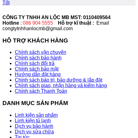
Tốt
CÔNG TY TNHH AN LỘC MB MST: 0110409564
Hotline
:
086 904 5555
Hỗ trợ kĩ thuật :
Email
congtytnhhanlocmb@gmail.com
HỖ TRỢ KHÁCH HÀNG
Chính sách vận chuyển
Chính sách bảo hành
Chính sách đổi trả
Chính sách bảo mật
Hướng dẫn đặt hàng
Chính sách bảo trì, bảo dưỡng & lắp đặt
Chính sách giao, nhận hàng và kiểm hàng
Chính sách Thanh Toán
DANH MỤC SẢN PHẨM
Linh kiện sản phẩm
Linh kiện tủ lạnh
Dịch vụ bảo hành
Dịch vụ sửa chữa
Tin tức