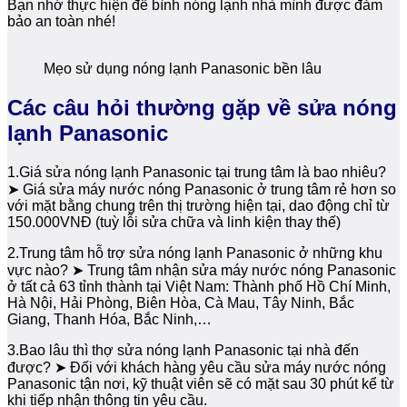
Bạn nhớ thực hiện để bình nóng lạnh nhà mình được đảm
bảo an toàn nhé!
Mẹo sử dụng nóng lạnh Panasonic bền lâu
Các câu hỏi thường gặp về sửa nóng
lạnh Panasonic
1.Giá sửa nóng lạnh Panasonic tại trung tâm là bao nhiêu?
➤ Giá sửa máy nước nóng Panasonic ở trung tâm rẻ hơn so
với mặt bằng chung trên thị trường hiện tại, dao động chỉ từ
150.000VNĐ (tuỳ lỗi sửa chữa và linh kiện thay thế)
2.Trung tâm hỗ trợ sửa nóng lạnh Panasonic ở những khu
vực nào? ➤ Trung tâm nhận sửa máy nước nóng Panasonic
ở tất cả 63 tỉnh thành tại Việt Nam: Thành phố Hồ Chí Minh,
Hà Nội, Hải Phòng, Biên Hòa, Cà Mau, Tây Ninh, Bắc
Giang, Thanh Hóa, Bắc Ninh,…
3.Bao lâu thì thợ sửa nóng lạnh Panasonic tại nhà đến
được? ➤ Đối với khách hàng yêu cầu sửa máy nước nóng
Panasonic tận nơi, kỹ thuật viên sẽ có mặt sau 30 phút kể từ
khi tiếp nhận thông tin yêu cầu.