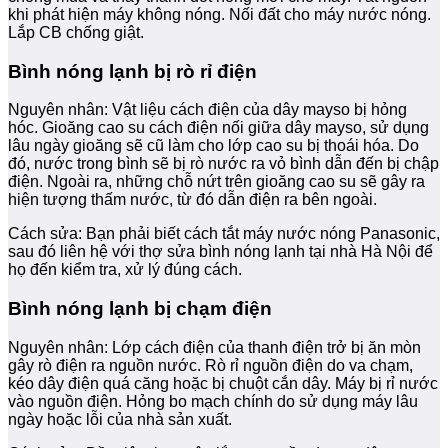
khi phát hiện máy không nóng. Nối đất cho máy nước nóng.
Lắp CB chống giật.
Bình nóng lạnh bị rò rỉ điện
Nguyên nhân: Vật liệu cách điện của dây mayso bị hỏng
hóc. Gioăng cao su cách điện nối giữa dây mayso, sử dụng
lâu ngày gioăng sẽ cũ làm cho lớp cao su bị thoái hóa. Do
đó, nước trong bình sẽ bị rò nước ra vỏ bình dẫn đến bị chập
điện. Ngoài ra, những chỗ nứt trên gioăng cao su sẽ gây ra
hiện tượng thấm nước, từ đó dẫn điện ra bên ngoài.
Cách sửa: Bạn phải biết cách tắt máy nước nóng Panasonic,
sau đó liên hệ với thợ sửa bình nóng lạnh tại nhà Hà Nội để
họ đến kiểm tra, xử lý đúng cách.
Bình nóng lạnh bị chạm điện
Nguyên nhân: Lớp cách điện của thanh điện trở bị ăn mòn
gây rò điện ra nguồn nước. Rò rỉ nguồn điện do va chạm,
kéo dây điện quá căng hoặc bị chuột cắn dây. Máy bị rỉ nước
vào nguồn điện. Hỏng bo mạch chính do sử dụng máy lâu
ngày hoặc lỗi của nhà sản xuất.