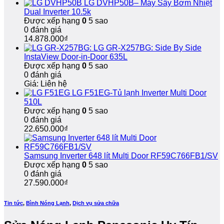
LG DVHP50B– Máy Sấy Bơm Nhiệt
nhà,
Hành
Chóng,
Dual Inverter 10.5k
bảo
Dài
Bảo
Được xếp hạng
0
5 sao
hành
Hành
0 đánh giá
dài
Dài
14.878.000
₫
hạn
Hạn
LG GR-X257BG: Side By Side
InstaView Door-in-Door 635L
Được xếp hạng
0
5 sao
0 đánh giá
Giá: Liên hệ
LG F51EG-Tủ lạnh Inverter Multi Door
510L
Được xếp hạng
0
5 sao
0 đánh giá
22.650.000
₫
Samsung Inverter 648 lít Multi Door RF59C766FB1/SV
Được xếp hạng
0
5 sao
0 đánh giá
27.590.000
₫
Tin tức
,
Bình Nóng Lạnh
,
Dịch vụ sửa chữa