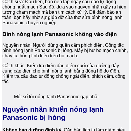
Cách sửa: Đầu tiên, bạn nên lắp ngay cầu dao tự động
chống ngắt mạch Sau đó, dựa vào nguyên nhân gây ra hiện
tượng chạm mạch mà bạn tìm cách xử lý. Để đảm bảo an
toàn, bạn hãy nhờ sự giúp đỡ của thợ sửa bình nóng lạnh
Panasonic chuyên nghiệp.
Bình nóng lạnh Panasonic không vào điện
Nguyên nhân: Người dùng quên cắm phích điện. Công tắc
bình nóng lạnh Panasonic bị lỏng. Máy bị hư bo mạch chính,
cháy tụ, hỏng linh kiện trên bo mạch.
Cách khắc: Kiểm tra điểm đầu điểm cuối của đường dây
cung cấp điện cho bình nóng lạnh bằng đồng hồ đo điện.
Kiểm tra cầu dao tự động chống ngắt điện, phích cắm, công
tắc
Một số lỗi nóng lạnh Panasonic gặp phải
Nguyên nhân khiến nóng lạnh
Panasonic bị hỏng
Không bảo dưỡng định kỳ
: Cặn bẩn tích tụ làm giảm hiệu