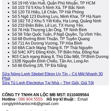
Số 19 Hồ Văn Huê, Quận Phú Nhuận, TP HCM
Số 103 Tổ 5 Khu 5 Ninh Xá, TP Bắc Ninh
Số 120 Tô Hiệu, Lê Chân, TP Hải Phòng
Số 5 Ngõ 123 Đường Lưu, Minh Khai, TP Hà Nam
Số 182 Tổ 2 Khu 5 Yết Kiêu, Hạ Long, Quảng Ninh
Số 233 Điện Biên, Lê Lợi, TX Hưng Yên.
Số 76 Hải Thượng Lãn Ông, TP Ninh Bình
Số 58 Trần Quốc Tuấn, P.Ngô Quyền, Tp.Vĩnh Yên.
Số 68 Đường Bình Thuận, TP Tuyên Quang
Số 711 An Dương Vương, TP Hòa Bình
Số 68A Cách Mạng Tháng 8, TP Thái Nguyên
Số 5/4C KP1 Đồng Khởi, TP Biên Hòa. Đồng Nai
903 Cách mạng tháng 8, Thủ Dầu Một, TP.Bình Dương
132B Nguyễn Đình Chiểu, Tân An, Long An
Số 66 Đường 2/9, TP Đà Nẵng
Sửa Nóng Lạnh Stiebel Eltron Uy Tín – Có Mặt Nhanh 30
Phút
Sửa Tủ Lạnh Electrolux Tại Nhà – Thợ Giỏi, Giá Tốt
CÔNG TY TNHH AN LỘC MB MST: 0110409564
Hotline
:
086 904 5555
Hỗ trợ kĩ thuật :
Email
congtytnhhanlocmb@gmail.com