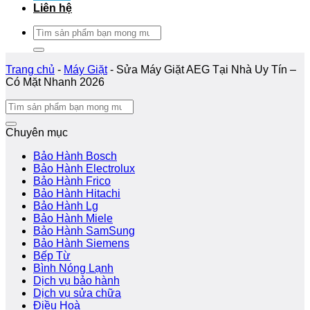
Liên hệ
Tìm
kiếm:
Trang chủ
-
Máy Giặt
-
Sửa Máy Giặt AEG Tại Nhà Uy Tín –
Có Mặt Nhanh 2026
Chuyên mục
Bảo Hành Bosch
Bảo Hành Electrolux
Bảo Hành Frico
Bảo Hành Hitachi
Bảo Hành Lg
Bảo Hành Miele
Bảo Hành SamSung
Bảo Hành Siemens
Bếp Từ
Bình Nóng Lạnh
Dịch vụ bảo hành
Dịch vụ sửa chữa
Điều Hoà