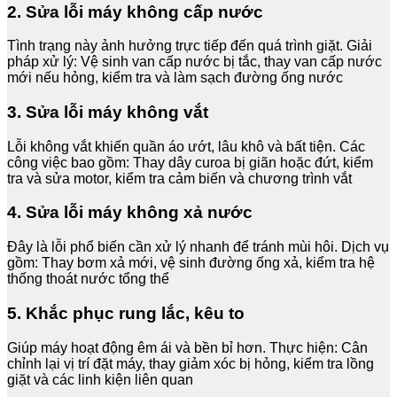
2. Sửa lỗi máy không cấp nước
Tình trạng này ảnh hưởng trực tiếp đến quá trình giặt. Giải
pháp xử lý: Vệ sinh van cấp nước bị tắc, thay van cấp nước
mới nếu hỏng, kiểm tra và làm sạch đường ống nước
3. Sửa lỗi máy không vắt
Lỗi không vắt khiến quần áo ướt, lâu khô và bất tiện. Các
công việc bao gồm: Thay dây curoa bị giãn hoặc đứt, kiểm
tra và sửa motor, kiểm tra cảm biến và chương trình vắt
4. Sửa lỗi máy không xả nước
Đây là lỗi phổ biến cần xử lý nhanh để tránh mùi hôi. Dịch vụ
gồm: Thay bơm xả mới, vệ sinh đường ống xả, kiểm tra hệ
thống thoát nước tổng thể
5. Khắc phục rung lắc, kêu to
Giúp máy hoạt động êm ái và bền bỉ hơn. Thực hiện: Cân
chỉnh lại vị trí đặt máy, thay giảm xóc bị hỏng, kiểm tra lồng
giặt và các linh kiện liên quan