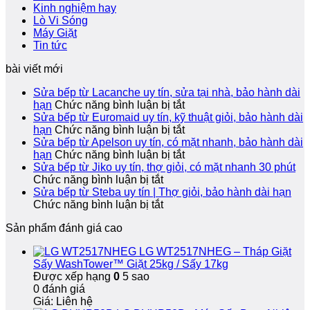
Kinh nghiệm hay
Lò Vi Sóng
Máy Giặt
Tin tức
bài viết mới
Sửa bếp từ Lacanche uy tín, sửa tại nhà, bảo hành dài
ở
hạn
Chức năng bình luận bị tắt
Sửa
Sửa bếp từ Euromaid uy tín, kỹ thuật giỏi, bảo hành dài
bếp
ở
hạn
Chức năng bình luận bị tắt
từ
Sửa
Sửa bếp từ Apelson uy tín, có mặt nhanh, bảo hành dài
Lacanche
bếp
ở
hạn
Chức năng bình luận bị tắt
uy
từ
Sửa
Sửa bếp từ Jiko uy tín, thợ giỏi, có mặt nhanh 30 phút
ở
tín,
Euromaid
bếp
Chức năng bình luận bị tắt
Sửa
sửa
uy
từ
Sửa bếp từ Steba uy tín | Thợ giỏi, bảo hành dài hạn
bếp
ở
tại
tín,
Apelson
Chức năng bình luận bị tắt
từ
Sửa
nhà,
kỹ
uy
Sản phẩm đánh giá cao
Jiko
bếp
bảo
thuật
tín,
uy
từ
hành
giỏi,
có
LG WT2517NHEG – Tháp Giặt
tín,
Steba
dài
bảo
mặt
Sấy WashTower™ Giặt 25kg / Sấy 17kg
thợ
uy
hạn
hành
nhanh,
Được xếp hạng
0
5 sao
giỏi,
tín
dài
bảo
0 đánh giá
có
|
hạn
hành
Giá: Liên hệ
mặt
Thợ
dài