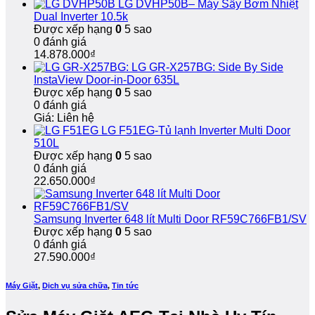
LG DVHP50B– Máy Sấy Bơm Nhiệt
nhanh
giỏi,
hạn
Dual Inverter 10.5k
30
bảo
Được xếp hạng
0
5 sao
phút
hành
0 đánh giá
dài
14.878.000
₫
hạn
LG GR-X257BG: Side By Side
InstaView Door-in-Door 635L
Được xếp hạng
0
5 sao
0 đánh giá
Giá: Liên hệ
LG F51EG-Tủ lạnh Inverter Multi Door
510L
Được xếp hạng
0
5 sao
0 đánh giá
22.650.000
₫
Samsung Inverter 648 lít Multi Door RF59C766FB1/SV
Được xếp hạng
0
5 sao
0 đánh giá
27.590.000
₫
Máy Giặt
,
Dịch vụ sửa chữa
,
Tin tức