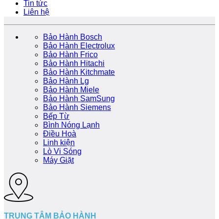
Tin tức
Liên hệ
Bảo Hành Bosch
Bảo Hành Electrolux
Bảo Hành Frico
Bảo Hành Hitachi
Bảo Hành Kitchmate
Bảo Hành Lg
Bảo Hành Miele
Bảo Hành SamSung
Bảo Hành Siemens
Bếp Từ
Bình Nóng Lạnh
Điều Hoà
Linh kiện
Lò Vi Sóng
Máy Giặt
TRUNG TÂM BẢO HÀNH