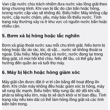
Van cấp nước chịu trách nhiệm đưa nước vào lồng giặt theo
từng chương trình. Khi van bị tắc do cặn bẩn hoặc hỏng,
lượng nước cấp vào sẽ không đủ. Biểu hiện: Máy không cấp
nước, cấp nước chậm, yếu, máy báo lỗi thiếu nước. Tình
trạng này thường xảy ra ở khu vực có nguồn nước bẩn hoặc
nhiều cặn.
5. Bơm xả bị hỏng hoặc tắc nghẽn
Bơm xả giúp thoát nước sau mỗi chu trình giặt. Nếu bơm bị
hỏng hoặc tắc do rác, tóc, dị vật… nước sẽ không thoát ra
ngoài. Dấu hiệu: Máy không xả nước, nước đọng lại trong
lồng giặt, có mùi hôi khó chịu. Nếu để lâu, có thể gây ảnh
hưởng đến quần áo và tuổi thọ máy.
6. Máy bị lệch hoặc hỏng giảm xóc
Máy giặt cần được đặt ở vị trí cân bằng để hoạt động ổn
định. Khi chân máy không đều hoặc giảm xóc bị hỏng, máy
sẽ rung lắc mạnh. Biểu hiện: Máy rung lắc dữ dội khi vắt,
phát ra tiếng kêu lớn, máy bị xê dịch khỏi vị trí ban đầu. Tình
trạng này nếu kéo dài có thể làm hỏng lồng giặt và các linh
kiện bên trong.