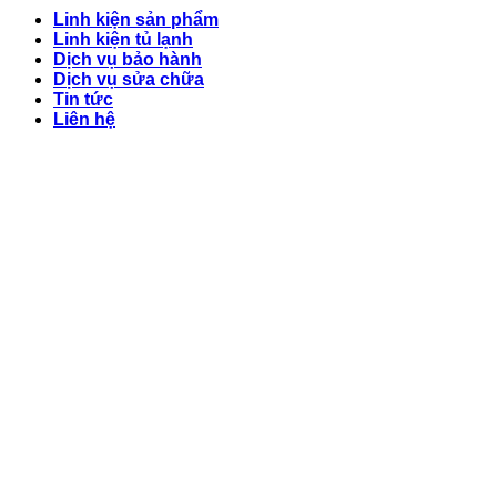
Linh kiện sản phẩm
Linh kiện tủ lạnh
Dịch vụ bảo hành
Dịch vụ sửa chữa
Tin tức
Liên hệ