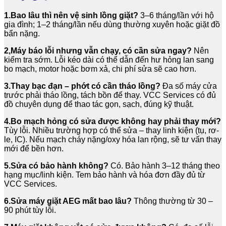
1.Bao lâu thì nên vệ sinh lồng giặt?
3–6 tháng/lần với hộ
gia đình; 1–2 tháng/lần nếu dùng thường xuyên hoặc giặt đồ
bẩn nặng.
2,Máy báo lỗi nhưng vẫn chạy, có cần sửa ngay?
Nên
kiểm tra sớm. Lỗi kéo dài có thể dẫn đến hư hỏng lan sang
bo mạch, motor hoặc bơm xả, chi phí sửa sẽ cao hơn.
3.Thay bạc đạn – phớt có cần tháo lồng?
Đa số máy cửa
trước phải tháo lồng, tách bồn để thay. VCC Services có đủ
đồ chuyên dụng để thao tác gọn, sạch, đúng kỹ thuật.
4.Bo mạch hỏng có sửa được không hay phải thay mới?
Tùy lỗi. Nhiều trường hợp có thể sửa – thay linh kiện (tụ, rơ-
le, IC). Nếu mạch cháy nặng/oxy hóa lan rộng, sẽ tư vấn thay
mới để bền hơn.
5.Sửa có bảo hành không?
Có. Bảo hành 3–12 tháng theo
hạng mục/linh kiện. Tem bảo hành và hóa đơn đầy đủ từ
VCC Services.
6.Sửa máy giặt AEG mất bao lâu?
Thông thường từ 30 –
90 phút tùy lỗi.