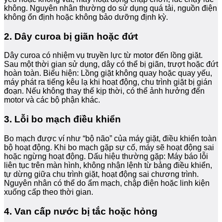
không. Nguyên nhân thường do sử dụng quá tải, nguồn điện
không ổn định hoặc không bảo dưỡng định kỳ.
2. Dây curoa bị giãn hoặc đứt
Dây curoa có nhiệm vụ truyền lực từ motor đến lồng giặt.
Sau một thời gian sử dụng, dây có thể bị giãn, trượt hoặc đứt
hoàn toàn. Biểu hiện: Lồng giặt không quay hoặc quay yếu,
máy phát ra tiếng kêu lạ khi hoạt động, chu trình giặt bị gián
đoạn. Nếu không thay thế kịp thời, có thể ảnh hưởng đến
motor và các bộ phận khác.
3. Lỗi bo mạch điều khiển
Bo mạch được ví như “bộ não” của máy giặt, điều khiển toàn
bộ hoạt động. Khi bo mạch gặp sự cố, máy sẽ hoạt động sai
hoặc ngừng hoạt động. Dấu hiệu thường gặp: Máy báo lỗi
liên tục trên màn hình, không nhận lệnh từ bảng điều khiển,
tự dừng giữa chu trình giặt, hoạt động sai chương trình.
Nguyên nhân có thể do ẩm mạch, chập điện hoặc linh kiện
xuống cấp theo thời gian.
4. Van cấp nước bị tắc hoặc hỏng