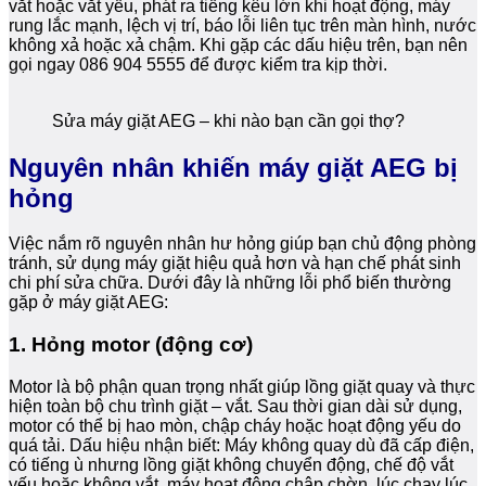
vắt hoặc vắt yếu, phát ra tiếng kêu lớn khi hoạt động, máy
rung lắc mạnh, lệch vị trí, báo lỗi liên tục trên màn hình, nước
không xả hoặc xả chậm. Khi gặp các dấu hiệu trên, bạn nên
gọi ngay 086 904 5555 để được kiểm tra kịp thời.
Sửa máy giặt AEG – khi nào bạn cần gọi thợ?
Nguyên nhân khiến máy giặt AEG bị
hỏng
Việc nắm rõ nguyên nhân hư hỏng giúp bạn chủ động phòng
tránh, sử dụng máy giặt hiệu quả hơn và hạn chế phát sinh
chi phí sửa chữa. Dưới đây là những lỗi phổ biến thường
gặp ở máy giặt AEG:
1. Hỏng motor (động cơ)
Motor là bộ phận quan trọng nhất giúp lồng giặt quay và thực
hiện toàn bộ chu trình giặt – vắt. Sau thời gian dài sử dụng,
motor có thể bị hao mòn, chập cháy hoặc hoạt động yếu do
quá tải. Dấu hiệu nhận biết: Máy không quay dù đã cấp điện,
có tiếng ù nhưng lồng giặt không chuyển động, chế độ vắt
yếu hoặc không vắt, máy hoạt động chập chờn, lúc chạy lúc