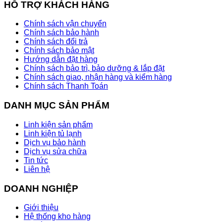
HỖ TRỢ KHÁCH HÀNG
Chính sách vận chuyển
Chính sách bảo hành
Chính sách đổi trả
Chính sách bảo mật
Hướng dẫn đặt hàng
Chính sách bảo trì, bảo dưỡng & lắp đặt
Chính sách giao, nhận hàng và kiểm hàng
Chính sách Thanh Toán
DANH MỤC SẢN PHẨM
Linh kiện sản phẩm
Linh kiện tủ lạnh
Dịch vụ bảo hành
Dịch vụ sửa chữa
Tin tức
Liên hệ
DOANH NGHIỆP
Giới thiệu
Hệ thống kho hàng