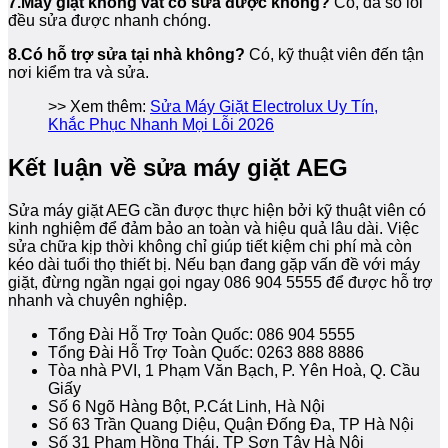
7.Máy giặt không vắt có sửa được không?
Có, đa số lỗi
đều sửa được nhanh chóng.
8.Có hỗ trợ sửa tại nhà không?
Có, kỹ thuật viên đến tận
nơi kiểm tra và sửa.
>> Xem thêm:
Sửa Máy Giặt Electrolux Uy Tín,
Khắc Phục Nhanh Mọi Lỗi 2026
Kết luận về sửa máy giặt AEG
Sửa máy giặt AEG cần được thực hiện bởi kỹ thuật viên có
kinh nghiệm để đảm bảo an toàn và hiệu quả lâu dài. Việc
sửa chữa kịp thời không chỉ giúp tiết kiệm chi phí mà còn
kéo dài tuổi thọ thiết bị. Nếu bạn đang gặp vấn đề với máy
giặt, đừng ngần ngại gọi ngay 086 904 5555 để được hỗ trợ
nhanh và chuyên nghiệp.
Tổng Đài Hỗ Trợ Toàn Quốc: 086 904 5555
Tổng Đài Hỗ Trợ Toàn Quốc: 0263 888 8886
Tòa nhà PVI, 1 Phạm Văn Bạch, P. Yên Hoà, Q. Cầu
Giấy
Số 6 Ngõ Hàng Bột, P.Cát Linh, Hà Nội
Số 63 Trần Quang Diệu, Quận Đống Đa, TP Hà Nội
Số 31 Phạm Hồng Thái, TP Sơn Tây Hà Nội