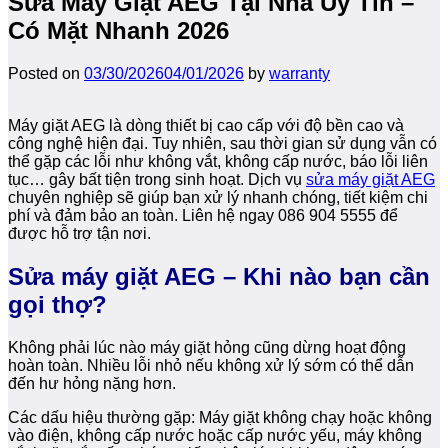
Sửa Máy Giặt AEG Tại Nhà Uy Tín –
Có Mặt Nhanh 2026
Posted on
03/30/2026
04/01/2026
by
warranty
Máy giặt AEG là dòng thiết bị cao cấp với độ bền cao và
công nghệ hiện đại. Tuy nhiên, sau thời gian sử dụng vẫn có
thể gặp các lỗi như không vắt, không cấp nước, báo lỗi liên
tục… gây bất tiện trong sinh hoạt. Dịch vụ
sửa máy giặt AEG
chuyên nghiệp sẽ giúp bạn xử lý nhanh chóng, tiết kiệm chi
phí và đảm bảo an toàn. Liên hệ ngay 086 904 5555 để
được hỗ trợ tận nơi.
Sửa máy giặt AEG – Khi nào bạn cần
gọi thợ?
Không phải lúc nào máy giặt hỏng cũng dừng hoạt động
hoàn toàn. Nhiều lỗi nhỏ nếu không xử lý sớm có thể dẫn
đến hư hỏng nặng hơn.
Các dấu hiệu thường gặp: Máy giặt không chạy hoặc không
vào điện, không cấp nước hoặc cấp nước yếu, máy không