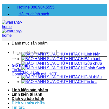
Chuyển
Hotline 086.904.5555
đến
Hỗ trợ chính sách
nội
dung
Danh mục sản phẩm
Tìm
Linh kiện
kiếm:
Bảo hành
Sửa chữa
Giỏ hàng
Chính Sách
Tin tức
Bảo Hành
Combo - khuyến mãi
HOT
Giới thiệu
Tin tức
Linh kiện sản phẩm
Linh kiện tủ lạnh
Dịch vụ bảo hành
Dịch vụ sửa chữa
Tin tức