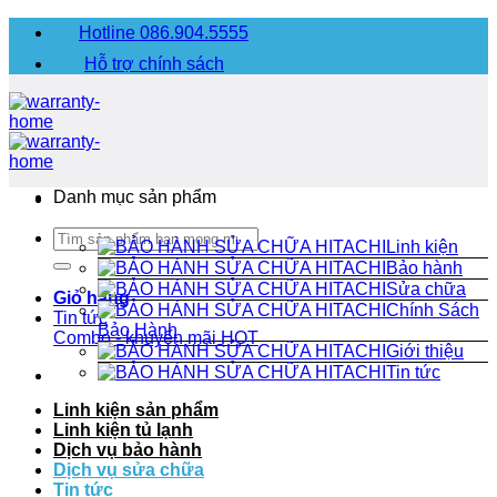
Chuyển
Hotline 086.904.5555
đến
Hỗ trợ chính sách
nội
dung
Danh mục sản phẩm
Tìm
Linh kiện
kiếm:
Bảo hành
Sửa chữa
Giỏ hàng
Chính Sách
Tin tức
Bảo Hành
Combo - khuyến mãi
HOT
Giới thiệu
Tin tức
Linh kiện sản phẩm
Linh kiện tủ lạnh
Dịch vụ bảo hành
Dịch vụ sửa chữa
Tin tức