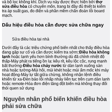
và bộ lọc không khí. Dịch vụ này được thực hiện bởi
thợ
sửa điều hòa
có chuyên môn, trang bị đầy đủ thiết bị kiểm
tra áp suất gas, đo điện và phần mềm chẩn đoán lỗi board
mạch.
Dấu hiệu điều hòa cần được sửa chữa ngay
Sửa điều hòa tại nhà
Dưới đây là các triệu chứng phổ biến nhất cho thấy điều hòa
đang gặp sự cố và cần được kiểm tra sớm::
Điều hòa không
lạnh
hoặc lạnh yếu hơn bình thường dù đã chỉnh nhiệt độ
thấp-Máy phát ra tiếng ồn lạ: kêu rít, kêu lộc cộc, rung mạnh
bất thường-
Điều hòa chảy nước
từ dàn lạnh xuống sàn
nhà hoặc tường-Mùi hôi, mùi khét hoặc mùi ẩm mốc khi máy
hoạt động-Máy tự tắt giữa chừng, không nhận lệnh điều
khiển từ xa-Đèn báo lỗi nhấp nháy liên tục trên cụm dàn lạnh
hoặc remote-Hóa đơn điện tăng đột biến mà không thay đổi
thói quen sử dụng
Nguyên nhân phổ biến khiến điều hòa
phải sửa chữa