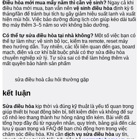
Điều hòa mới mua mấy năm thì cần vệ sinh?
Ngay cả khi
điều hòa mới mua, bạn vẫn nên
vệ sinh điều hòa
định kỳ 6
tháng/lần để tránh bụi tích tụ gây giảm hiệu suất lạnh và xuất
hiện mùi hôi. Việc bảo dưỡng đúng lịch còn giúp kéo dài tuổi
thọ máy thêm 3–5 năm so với không bảo dưỡng.
Có thể tự sửa điều hòa tại nhà không?
Một số việc bạn có
thể tự làm như: vệ sinh bộ lọc, kiểm tra remote, reset máy
theo hướng dẫn. Tuy nhiên, các lỗi liên quan đến gas, board
mạch, điện và cơ khí bắt buộc phải có thợ sửa điều hòa
chuyên nghiệp xử lý. Tự sửa sai có thể làm hỏng thêm và
mất quyền bảo hành sản phẩm
sửa điều hoà câu hỏi thường gặp
kết luận
Sửa điều hòa
kịp thời và đúng kỹ thuật là yếu tố quan trọng
giúp thiết bị hoạt động bền bỉ, tiết kiệm điện và không để sự
cố nhỏ leo thang thành hư hỏng nặng tốn kém. Bài viết đã
tổng hợp đầy đủ từ nguyên nhân, quy trình, bảng giá đến các
lưu ý quan trọng và FAQ để bạn chủ động hơn trong việc
chăm sóc điều hòa. Khi cần
dịch vụ sửa điều hòa
uy tín,