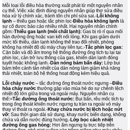
Mỗi loại lỗi điều hòa thường xuất phát từ một nguyên nhân
cụ thể. Việc xác định đúng nguyên nhân giúp thợ sửa điều
hòa xử lý chính xác, tránh tốn chi phí sửa sai.-
Lỗi không
lạnh
– thiếu gas hoặc tắc phin lọc-
Điều hòa không lạnh
là
sự cố được báo cáo nhiều nhất. Hai nguyên nhân chính
gồm:-
Thiếu gas lạnh (môi chất lạnh):
Gas bị rò rỉ qua mối
hàn đường ống hoặc van kết nối lỏng. Khi gas giảm dưới
mức tối thiểu, dàn lạnh không thể trao đổi nhiệt, phòng
không hạ nhiệt độ dù máy chạy liên tục.-
Tắc phin lọc gas:
Cặn bẩn và độ ẩm trong hệ thống đường ống tích tụ lại tại
phin lọc, cản trở lưu thông của gas, khiến dàn lạnh đóng
tuyết hoặc không lạnh.-
Dàn nóng bám bẩn dày:
Lớp bụi
bám trên cánh tản nhiệt của dàn nóng làm giảm khả năng
thải nhiệt, toàn bộ hệ thống hoạt động kém hiệu quả.
Lỗi chảy nước
– tắc đường ống thoát nước ngưng –
Điều
hòa chảy nước
thường gặp vào mùa hè do sự chênh lệch
nhiệt độ lớn giữa trong và ngoài máy. Nguyên nhân cụ
thể:=
Tắc đường ống thoát nước:
Bụi bẩn, rêu mốc tích tụ
trong ống thoát khiến nước ngưng tụ tràn ra ngoài vỏ máy
thay vì thoát ra ngoài.-
Khay chứa nước bị lệch hoặc nứt
vỡ:
Sau thời gian dài sử dụng, khay nước biến dạng, không
chứa và dẫn nước đúng hướng.-
Lớp bọc cách nhiệt
đường ống gas hỏng:
Hơi ẩm ngưng tụ trực tiếp trên