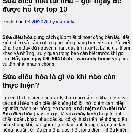
Sửa điều hòa tại nhà – gọi ngay để
được hỗ trợ top 10
Posted on
03/20/2026
by
warranty
Sửa điều hòa
đúng cách giúp thiết bị hoạt động bền lâu, tiết
kiệm điện và tránh những hư hỏng nặng hơn về sau. Bài viết
tổng hợp đầy đủ nguyên nhân, quy trình xử lý, bảng giá tham
khảo và những lưu ý quan trọng bạn cần biết trước khi gọi
thợ.
Hãy gọi ngay 086 904 5555
–
warranty-home.vn
phục
vụ tận nhà, nhanh chóng!
Sửa điều hòa là gì và khi nào cần
thực hiện?
Trước khi tìm hiểu cách xử lý, bạn cần nắm rõ khái niệm và
các dấu hiệu nhận biết để không bỏ lỡ thời điểm can thiệp
kịp thời, tránh hư hỏng leo thang.
Khái niệm sửa điều hòa-
Sửa điều hòa
(hay còn gọi là
sửa máy lạnh
) là quá trình
chẩn đoán, khắc phục các sự cố kỹ thuật trên hệ thống điều
hòa không khí, bao gồm: cụm dàn lạnh trong nhà, cụm dàn
nóng ngoài trời, đường ống gas, hệ thống điện – điều khiển