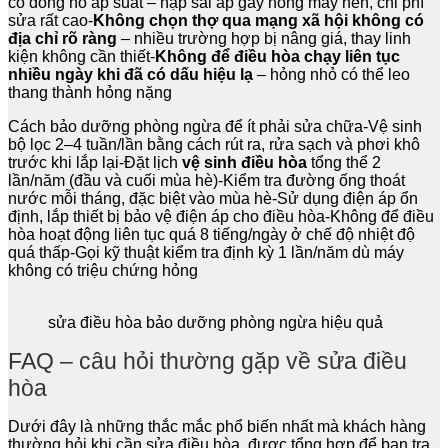
có đồng hồ áp suất – nạp sai áp gây hỏng máy nén, chi phí
sửa rất cao-
Không chọn thợ qua mạng xã hội không có
địa chỉ rõ ràng
– nhiều trường hợp bị nâng giá, thay linh
kiện không cần thiết-
Không để điều hòa chạy liên tục
nhiều ngày khi đã có dấu hiệu lạ
– hỏng nhỏ có thể leo
thang thành hỏng nặng
Cách bảo dưỡng phòng ngừa để ít phải sửa chữa-Vệ sinh
bộ lọc 2–4 tuần/lần bằng cách rút ra, rửa sạch và phơi khô
trước khi lắp lại-Đặt lịch
vệ sinh điều hòa
tổng thể 2
lần/năm (đầu và cuối mùa hè)-Kiểm tra đường ống thoát
nước mỗi tháng, đặc biệt vào mùa hè-Sử dụng điện áp ổn
định, lắp thiết bị bảo vệ điện áp cho điều hòa-Không để điều
hòa hoạt động liên tục quá 8 tiếng/ngày ở chế độ nhiệt độ
quá thấp-Gọi kỹ thuật kiểm tra định kỳ 1 lần/năm dù máy
không có triệu chứng hỏng
sửa điều hòa bảo dưỡng phòng ngừa hiệu quả
FAQ – câu hỏi thường gặp về sửa điều
hòa
Dưới đây là những thắc mắc phổ biến nhất mà khách hàng
thường hỏi khi cần sửa điều hòa, được tổng hợp để bạn tra