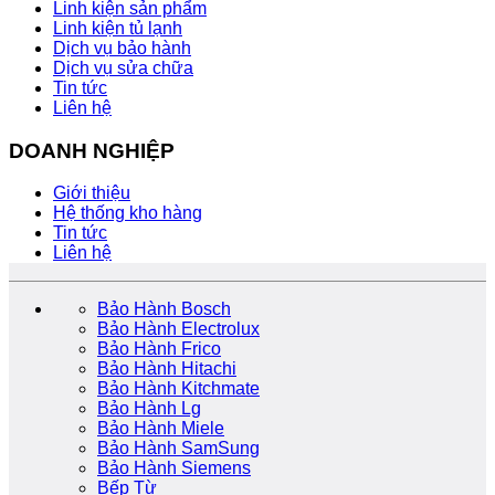
Linh kiện sản phẩm
Linh kiện tủ lạnh
Dịch vụ bảo hành
Dịch vụ sửa chữa
Tin tức
Liên hệ
DOANH NGHIỆP
Giới thiệu
Hệ thống kho hàng
Tin tức
Liên hệ
Bảo Hành Bosch
Bảo Hành Electrolux
Bảo Hành Frico
Bảo Hành Hitachi
Bảo Hành Kitchmate
Bảo Hành Lg
Bảo Hành Miele
Bảo Hành SamSung
Bảo Hành Siemens
Bếp Từ