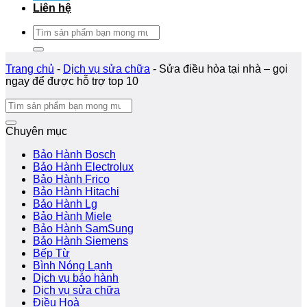
Liên hệ
Tìm
kiếm:
Trang chủ
-
Dịch vụ sửa chữa
-
Sửa điều hòa tại nhà – gọi
ngay để được hỗ trợ top 10
Chuyên mục
Bảo Hành Bosch
Bảo Hành Electrolux
Bảo Hành Frico
Bảo Hành Hitachi
Bảo Hành Lg
Bảo Hành Miele
Bảo Hành SamSung
Bảo Hành Siemens
Bếp Từ
Bình Nóng Lạnh
Dịch vụ bảo hành
Dịch vụ sửa chữa
Điều Hoà