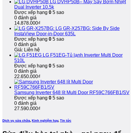
LG DVHP50B– Máy Sấy Bơm Nhiệt
nhà,
Hành
Chóng,
Dual Inverter 10.5k
bảo
Dài
Bảo
Được xếp hạng
0
5 sao
hành
Hành
0 đánh giá
dài
Dài
14.878.000
₫
hạn
Hạn
LG GR-X257BG: Side By Side
InstaView Door-in-Door 635L
Được xếp hạng
0
5 sao
0 đánh giá
Giá: Liên hệ
LG F51EG-Tủ lạnh Inverter Multi Door
510L
Được xếp hạng
0
5 sao
0 đánh giá
22.650.000
₫
Samsung Inverter 648 lít Multi Door RF59C766FB1/SV
Được xếp hạng
0
5 sao
0 đánh giá
27.590.000
₫
Dịch vụ sửa chữa
,
Kinh nghiệm hay
,
Tin tức