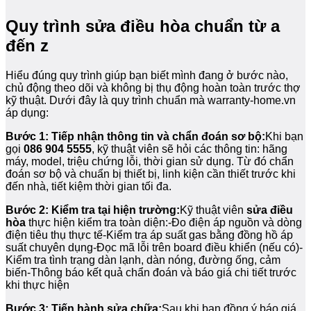
Quy trình sửa điều hòa chuẩn từ a
đến z
Hiểu đúng quy trình giúp bạn biết mình đang ở bước nào,
chủ động theo dõi và không bị thụ động hoàn toàn trước thợ
kỹ thuật. Dưới đây là quy trình chuẩn mà warranty-home.vn
áp dụng:
Bước 1: Tiếp nhận thông tin và chẩn đoán sơ bộ:
Khi bạn
gọi
086 904 5555
, kỹ thuật viên sẽ hỏi các thông tin: hãng
máy, model, triệu chứng lỗi, thời gian sử dụng. Từ đó chẩn
đoán sơ bộ và chuẩn bị thiết bị, linh kiện cần thiết trước khi
đến nhà, tiết kiệm thời gian tối đa.
Bước 2: Kiểm tra tại hiện trường:
Kỹ thuật viên
sửa điều
hòa
thực hiện kiểm tra toàn diện:-Đo điện áp nguồn và dòng
điện tiêu thụ thực tế-Kiểm tra áp suất gas bằng đồng hồ áp
suất chuyên dụng-Đọc mã lỗi trên board điều khiển (nếu có)-
Kiểm tra tình trạng dàn lạnh, dàn nóng, đường ống, cảm
biến-Thông báo kết quả chẩn đoán và báo giá chi tiết trước
khi thực hiện
Bước 3: Tiến hành sửa chữa:
Sau khi bạn đồng ý báo giá,