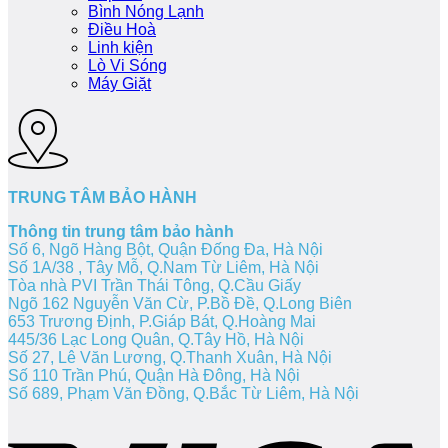
Bình Nóng Lạnh
Điều Hoà
Linh kiện
Lò Vi Sóng
Máy Giặt
TRUNG TÂM BẢO HÀNH
Thông tin trung tâm bảo hành
Số 6, Ngõ Hàng Bột, Quận Đống Đa, Hà Nội
Số 1A/38 , Tây Mỗ, Q.Nam Từ Liêm, Hà Nội
Tòa nhà PVI Trần Thái Tông, Q.Cầu Giấy
Ngõ 162 Nguyễn Văn Cừ, P.Bồ Đề, Q.Long Biên
653 Trương Định, P.Giáp Bát, Q.Hoàng Mai
445/36 Lạc Long Quân, Q.Tây Hồ, Hà Nội
Số 27, Lê Văn Lương, Q.Thanh Xuân, Hà Nội
Số 110 Trần Phú, Quận Hà Đông, Hà Nội
Số 689, Phạm Văn Đồng, Q.Bắc Từ Liêm, Hà Nội
V