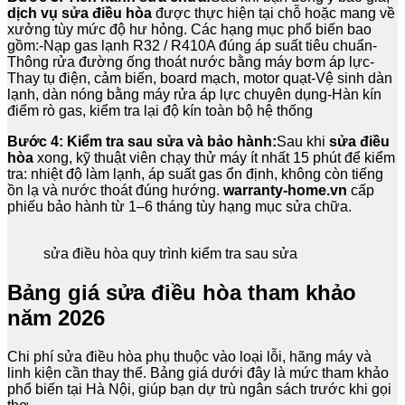
dịch vụ sửa điều hòa
được thực hiện tại chỗ hoặc mang về
xưởng tùy mức độ hư hỏng. Các hạng mục phổ biến bao
gồm:-Nạp gas lạnh R32 / R410A đúng áp suất tiêu chuẩn-
Thông rửa đường ống thoát nước bằng máy bơm áp lực-
Thay tụ điện, cảm biến, board mạch, motor quạt-Vệ sinh dàn
lạnh, dàn nóng bằng máy rửa áp lực chuyên dụng-Hàn kín
điểm rò gas, kiểm tra lại độ kín toàn bộ hệ thống
Bước 4: Kiểm tra sau sửa và bảo hành:
Sau khi
sửa điều
hòa
xong, kỹ thuật viên chạy thử máy ít nhất 15 phút để kiểm
tra: nhiệt độ làm lạnh, áp suất gas ổn định, không còn tiếng
ồn lạ và nước thoát đúng hướng.
warranty-home.vn
cấp
phiếu bảo hành từ 1–6 tháng tùy hạng mục sửa chữa.
sửa điều hòa quy trình kiểm tra sau sửa
Bảng giá sửa điều hòa tham khảo
năm 2026
Chi phí sửa điều hòa phụ thuộc vào loại lỗi, hãng máy và
linh kiện cần thay thế. Bảng giá dưới đây là mức tham khảo
phổ biến tại Hà Nội, giúp bạn dự trù ngân sách trước khi gọi