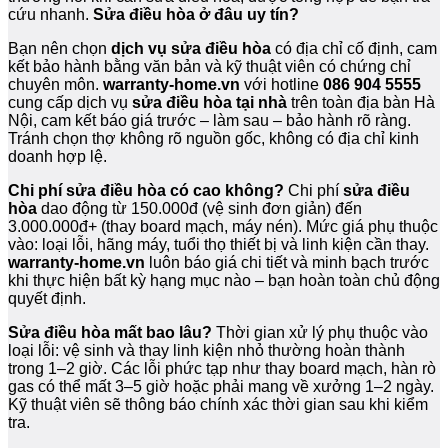
cứu nhanh.
Sửa điều hòa ở đâu uy tín?
Bạn nên chọn
dịch vụ sửa điều hòa
có địa chỉ cố định, cam
kết bảo hành bằng văn bản và kỹ thuật viên có chứng chỉ
chuyên môn.
warranty-home.vn
với hotline
086 904 5555
cung cấp dịch vụ
sửa điều hòa tại nhà
trên toàn địa bàn Hà
Nội, cam kết báo giá trước – làm sau – bảo hành rõ ràng.
Tránh chọn thợ không rõ nguồn gốc, không có địa chỉ kinh
doanh hợp lệ.
Chi phí sửa điều hòa có cao không?
Chi phí
sửa điều
hòa
dao động từ 150.000đ (vệ sinh đơn giản) đến
3.000.000đ+ (thay board mạch, máy nén). Mức giá phụ thuộc
vào: loại lỗi, hãng máy, tuổi thọ thiết bị và linh kiện cần thay.
warranty-home.vn
luôn báo giá chi tiết và minh bạch trước
khi thực hiện bất kỳ hạng mục nào – bạn hoàn toàn chủ động
quyết định.
Sửa điều hòa mất bao lâu?
Thời gian xử lý phụ thuộc vào
loại lỗi: vệ sinh và thay linh kiện nhỏ thường hoàn thành
trong 1–2 giờ. Các lỗi phức tạp như thay board mạch, hàn rò
gas có thể mất 3–5 giờ hoặc phải mang về xưởng 1–2 ngày.
Kỹ thuật viên sẽ thông báo chính xác thời gian sau khi kiểm
tra.