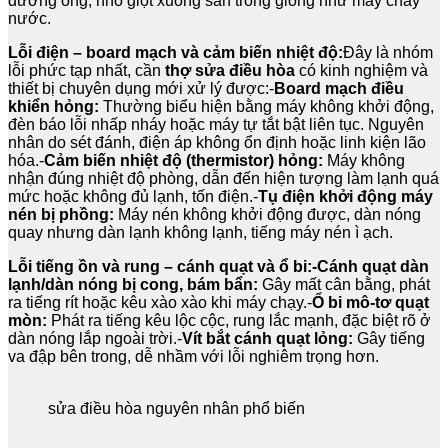
đường ống, nhỏ giọt xuống sàn trông giống như máy chảy
nước.
Lỗi điện – board mạch và cảm biến nhiệt độ:
Đây là nhóm
lỗi phức tạp nhất, cần
thợ sửa điều hòa
có kinh nghiệm và
thiết bị chuyên dụng mới xử lý được:-
Board mạch điều
khiển hỏng:
Thường biểu hiện bằng máy không khởi động,
đèn báo lỗi nhấp nháy hoặc máy tự tắt bật liên tục. Nguyên
nhân do sét đánh, điện áp không ổn định hoặc linh kiện lão
hóa.-
Cảm biến nhiệt độ (thermistor) hỏng:
Máy không
nhận đúng nhiệt độ phòng, dẫn đến hiện tượng làm lạnh quá
mức hoặc không đủ lạnh, tốn điện.-
Tụ điện khởi động máy
nén bị phồng:
Máy nén không khởi động được, dàn nóng
quay nhưng dàn lạnh không lạnh, tiếng máy nén ì ạch.
Lỗi tiếng ồn và rung – cánh quạt và ổ bi:-
Cánh quạt dàn
lạnh/dàn nóng bị cong, bám bẩn:
Gây mất cân bằng, phát
ra tiếng rít hoặc kêu xào xào khi máy chạy.-
Ổ bi mô-tơ quạt
mòn:
Phát ra tiếng kêu lộc cộc, rung lắc mạnh, đặc biệt rõ ở
dàn nóng lắp ngoài trời.-
Vít bắt cánh quạt lỏng:
Gây tiếng
va đập bên trong, dễ nhầm với lỗi nghiêm trọng hơn.
sửa điều hòa nguyên nhân phổ biến