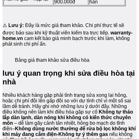
900.000đ
hàn
⚠️
Lưu ý:
Đây là mức giá tham khảo. Chi phí thực tế sẽ
được báo sau khi kỹ thuật viên kiểm tra trực tiếp.
warranty-
home.vn
cam kết báo giá minh bạch trước khi làm, không
phát sinh chi phí ẩn.
Bảng giá tham khảo sửa điều hòa
lưu ý quan trọng khi sửa điều hòa tại
nhà
Nhiều khách hàng gặp phải tình trạng sửa xong lại hỏng,
hoặc chi phí đội lên gấp đôi so với dự tính chỉ vì một số sai
lầm dễ tránh. Hãy ghi nhớ những lưu ý dưới đây. Những
điều không nên làm khi điều hòa gặp sự cố
Không tự tháo
lắp dàn lạnh, dàn nóng khi không có kiến thức chuyên
môn
– dễ làm gãy cánh tản nhiệt, hỏng bo mạch do tĩnh
điện–
Không dùng nước thường để rửa bộ lọc không khí
khi máy đang cắm điện-
Không tự ý thêm gas
nếu không