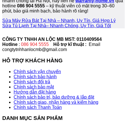
nhanh chóng tại Hà Nội, hãy liên hệ
warranty-home.vn
qua
hotline
086 904 5555
– kỹ thuật viên có mặt trong 30–60
phút, báo giá minh bạch, bảo hành rõ ràng!
Sửa Máy Rửa Bát Tại Nhà – Nhanh, Uy Tín, Giá Hợp Lý
Sửa Tủ Lạnh Tại Nhà– Nhanh Chóng, Uy Tín, Giá Tốt
CÔNG TY TNHH AN LỘC MB MST: 0110409564
Hotline
:
086 904 5555
Hỗ trợ kĩ thuật :
Email
congtytnhhanlocmb@gmail.com
HỖ TRỢ KHÁCH HÀNG
Chính sách vận chuyển
Chính sách bảo hành
Chính sách đổi trả
Chính sách bảo mật
Hướng dẫn đặt hàng
Chính sách bảo trì, bảo dưỡng & lắp đặt
Chính sách giao, nhận hàng và kiểm hàng
Chính sách Thanh Toán
DANH MỤC SẢN PHẨM