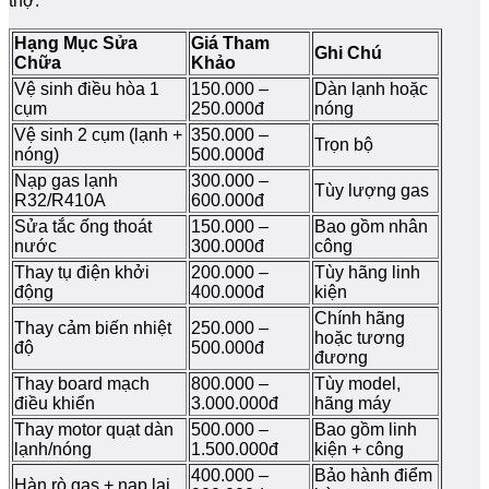
thợ.
Hạng Mục Sửa
Giá Tham
Ghi Chú
Chữa
Khảo
Vệ sinh điều hòa 1
150.000 –
Dàn lạnh hoặc
cụm
250.000đ
nóng
Vệ sinh 2 cụm (lạnh +
350.000 –
Trọn bộ
nóng)
500.000đ
Nạp gas lạnh
300.000 –
Tùy lượng gas
R32/R410A
600.000đ
Sửa tắc ống thoát
150.000 –
Bao gồm nhân
nước
300.000đ
công
Thay tụ điện khởi
200.000 –
Tùy hãng linh
động
400.000đ
kiện
Chính hãng
Thay cảm biến nhiệt
250.000 –
hoặc tương
độ
500.000đ
đương
Thay board mạch
800.000 –
Tùy model,
điều khiển
3.000.000đ
hãng máy
Thay motor quạt dàn
500.000 –
Bao gồm linh
lạnh/nóng
1.500.000đ
kiện + công
400.000 –
Bảo hành điểm
Hàn rò gas + nạp lại