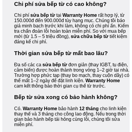
Chi phí sửa bếp từ có cao không?
Chi phí
sửa bếp từ
tại
Warranty Home
rất hợp lý, từ
150.000đ đến 900.000đ tùy hạng mục. Chúng tôi báo
giá minh bạch trước khi làm, không có chi phí ẩn. Kiểm
tra chẩn đoán lỗi hoàn toàn miễn phí. So với mua bếp
mới (từ 1.5 – 5 triệu đồng),
sửa chữa bếp từ
tiết kiệm
đáng kể chi phí.
Thời gian sửa bếp từ mất bao lâu?
Đa số các ca
sửa bếp từ
đơn giản (thay IGBT, tụ điện,
cảm biến) được hoàn thành trong vòng 1–2 giờ tại nhà.
Trường hợp phức tạp (thay bo mạch, thay cuộn dây) có
thể mất 1–2 ngày để đặt linh kiện.
Warranty Home
cam kết thông báo thời gian cụ thể từ trước.
Bếp từ sửa xong có bảo hành không?
Có.
Warranty Home
bảo hành
12 tháng
cho linh kiện
thay thế và 3 tháng cho công lao động. Nếu trong thời
gian bảo hành bếp tái hỏng cùng lỗi, chúng tôi sửa
miễn phí.