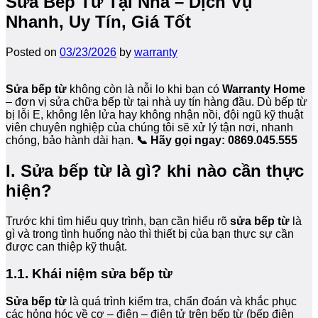
Sửa Bếp Từ Tại Nhà – Dịch Vụ
Nhanh, Uy Tín, Giá Tốt
Posted on
03/23/2026
by
warranty
Sửa bếp từ
không còn là nỗi lo khi bạn có
Warranty Home
– đơn vị sửa chữa bếp từ tại nhà uy tín hàng đầu. Dù bếp từ
bị lỗi E, không lên lửa hay không nhận nồi, đội ngũ kỹ thuật
viên chuyên nghiệp của chúng tôi sẽ xử lý tận nơi, nhanh
chóng, bảo hành dài hạn.
📞 Hãy gọi ngay: 0869.045.555
I. Sửa bếp từ là gì? khi nào cần thực
hiện?
Trước khi tìm hiểu quy trình, bạn cần hiểu rõ
sửa bếp từ
là
gì và trong tình huống nào thì thiết bị của bạn thực sự cần
được can thiệp kỹ thuật.
1.1. Khái niệm sửa bếp từ
Sửa bếp từ
là quá trình kiểm tra, chẩn đoán và khắc phục
các hỏng hóc về cơ – điện – điện tử trên bếp từ (bếp điện