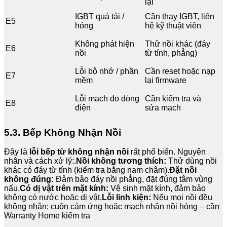
lại
IGBT quá tải /
Cần thay IGBT, liên
E5
hỏng
hệ kỹ thuật viên
Không phát hiện
Thử nồi khác (đáy
E6
nồi
từ tính, phẳng)
Lỗi bộ nhớ / phần
Cần reset hoặc nạp
E7
mềm
lại firmware
Lỗi mạch đo dòng
Cần kiểm tra và
E8
điện
sửa mạch
5.3. Bếp Không Nhận Nồi
Đây là
lỗi bếp từ không nhận nồi
rất phổ biến. Nguyên
nhân và cách xử lý:.
Nồi không tương thích:
Thử dùng nồi
khác có đáy từ tính (kiểm tra bằng nam châm).
Đặt nồi
không đúng:
Đảm bảo đáy nồi phẳng, đặt đúng tâm vùng
nấu.
Có dị vật trên mặt kính:
Vệ sinh mặt kính, đảm bảo
không có nước hoặc dị vật.
Lỗi linh kiện:
Nếu mọi nồi đều
không nhận: cuộn cảm ứng hoặc mạch nhận nồi hỏng – cần
Warranty Home kiểm tra