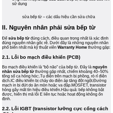
sử dụng
sửa bếp từ – các dấu hiệu cần sửa chữa
II. Nguyên nhân phải sửa bếp từ
Để
sửa bếp từ
đúng cách, điều quan trọng nhất là xác định
đúng nguyên nhân gốc rễ. Dưới đây là những nguyên nhân
phổ biến nhất mà kỹ thuật viên
Warranty Home
thường gặp:
2.1. Lỗi bo mạch điều khiển (PCB)
Bo mạch điều khiển là “bộ não” của bếp từ. Đây là
nguyên
nhân sửa bếp từ
thường gặp nhất, chiếm khoảng 40–50%
tổng số ca hỏng hóc:.Tụ điện trên mạch bị phồng, rò rỉ điện
dịch.IC điều khiển bị cháy do điện áp tăng đột ngột.Đường
mạch in bị đứt do ăn mòn hoặc va đập.MOSFET, transistor
hỏng gây mất tín hiệu điều khiển.Hậu quả: bếp không bật
được, hiển thị mã lỗi E liên tục hoặc hoạt động không ổn
định.
2.2. Lỗi IGBT (transistor lưỡng cực cổng cách