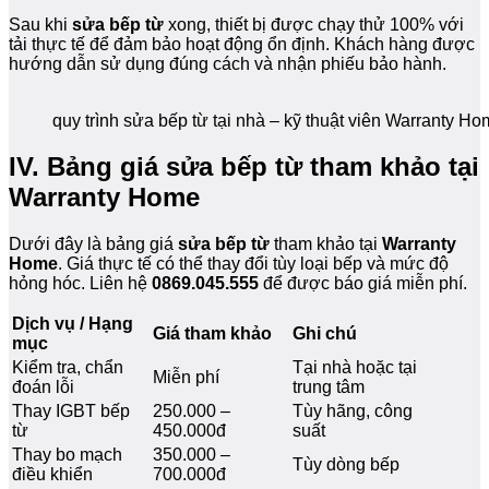
Sau khi
sửa bếp từ
xong, thiết bị được chạy thử 100% với
tải thực tế để đảm bảo hoạt động ổn định. Khách hàng được
hướng dẫn sử dụng đúng cách và nhận phiếu bảo hành.
quy trình sửa bếp từ tại nhà – kỹ thuật viên Warranty H
IV. Bảng giá sửa bếp từ tham khảo tại
Warranty Home
Dưới đây là bảng giá
sửa bếp từ
tham khảo tại
Warranty
Home
. Giá thực tế có thể thay đổi tùy loại bếp và mức độ
hỏng hóc. Liên hệ
0869.045.555
để được báo giá miễn phí.
Dịch vụ / Hạng
Giá tham khảo
Ghi chú
mục
Kiểm tra, chẩn
Tại nhà hoặc tại
Miễn phí
đoán lỗi
trung tâm
Thay IGBT bếp
250.000 –
Tùy hãng, công
từ
450.000đ
suất
Thay bo mạch
350.000 –
Tùy dòng bếp
điều khiển
700.000đ