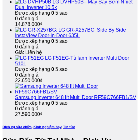
LG DVHP50B– Máy Sấy Bơm Nhiệt
nhanh
giỏi,
hạn
Dual Inverter 10.5k
30
bảo
Được xếp hạng
0
5 sao
phút
hành
0 đánh giá
dài
14.878.000
₫
hạn
LG GR-X257BG: Side By Side
InstaView Door-in-Door 635L
Được xếp hạng
0
5 sao
0 đánh giá
Giá: Liên hệ
LG F51EG-Tủ lạnh Inverter Multi Door
510L
Được xếp hạng
0
5 sao
0 đánh giá
22.650.000
₫
Samsung Inverter 648 lít Multi Door RF59C766FB1/SV
Được xếp hạng
0
5 sao
0 đánh giá
27.590.000
₫
Dịch vụ sửa chữa
,
Kinh nghiệm hay
,
Tin tức