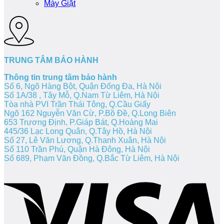
Máy Giặt
TRUNG TÂM BẢO HÀNH
Thông tin trung tâm bảo hành
Số 6, Ngõ Hàng Bột, Quận Đống Đa, Hà Nội
Số 1A/38 , Tây Mỗ, Q.Nam Từ Liêm, Hà Nội
Tòa nhà PVI Trần Thái Tông, Q.Cầu Giấy
Ngõ 162 Nguyễn Văn Cừ, P.Bồ Đề, Q.Long Biên
653 Trương Định, P.Giáp Bát, Q.Hoàng Mai
445/36 Lạc Long Quân, Q.Tây Hồ, Hà Nội
Số 27, Lê Văn Lương, Q.Thanh Xuân, Hà Nội
Số 110 Trần Phú, Quận Hà Đông, Hà Nội
Số 689, Phạm Văn Đồng, Q.Bắc Từ Liêm, Hà Nội
V