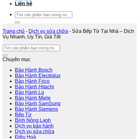
Liên hệ
Tìm
kiếm:
Trang chủ
-
Dịch vụ sửa chữa
-
Sửa Bếp Từ Tại Nhà – Dịch
Vụ Nhanh, Uy Tín, Giá Tốt
Chuyên mục
Bảo Hành Bosch
Bảo Hành Electrolux
Bảo Hành Frico
Bảo Hành Hitachi
Bảo Hành Lg
Bảo Hành Miele
Bảo Hành SamSung
Bảo Hành Siemens
Bếp Từ
Bình Nóng Lạnh
Dịch vụ bảo hành
Dịch vụ sửa chữa
Điều Hoà