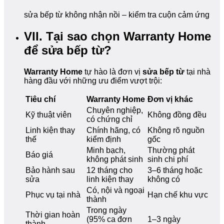
sửa bếp từ không nhận nồi – kiểm tra cuộn cảm ứng
VII. Tại sao chọn Warranty Home
để sửa bếp từ?
Warranty Home
tự hào là đơn vị
sửa bếp từ
tại nhà
hàng đầu với những ưu điểm vượt trội:
Tiêu chí
Warranty Home
Đơn vị khác
Chuyên nghiệp,
Kỹ thuật viên
Không đồng đều
có chứng chỉ
Linh kiện thay
Chính hãng, có
Không rõ nguồn
thế
kiểm định
gốc
Minh bạch,
Thường phát
Báo giá
không phát sinh
sinh chi phí
Bảo hành sau
12 tháng cho
3–6 tháng hoặc
sửa
linh kiện thay
không có
Có, nội và ngoại
Phục vụ tại nhà
Hạn chế khu vực
thành
Trong ngày
Thời gian hoàn
(95% ca đơn
1–3 ngày
thành