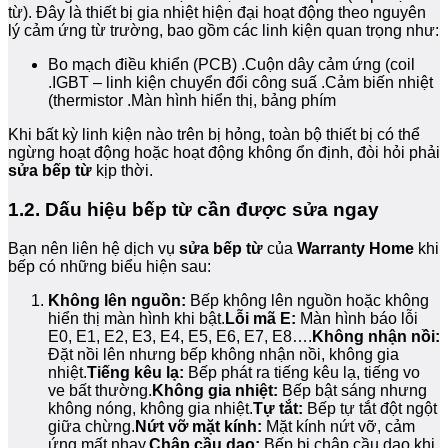
từ). Đây là thiết bị gia nhiệt hiện đại hoạt động theo nguyên
lý cảm ứng từ trường, bao gồm các linh kiện quan trọng như:
Bo mạch điều khiển (PCB) .Cuộn dây cảm ứng (coil
.IGBT – linh kiện chuyển đổi công suấ .Cảm biến nhiệt
(thermistor .Màn hình hiển thị, bảng phím
Khi bất kỳ linh kiện nào trên bị hỏng, toàn bộ thiết bị có thể
ngừng hoạt động hoặc hoạt động không ổn định, đòi hỏi phải
sửa bếp từ
kịp thời.
1.2. Dấu hiệu bếp từ cần được sửa ngay
Bạn nên liên hệ dịch vụ
sửa bếp từ
của
Warranty Home
khi
bếp có những biểu hiện sau:
Không lên nguồn:
Bếp không lên nguồn hoặc không
hiển thị màn hình khi bật.
Lỗi mã E:
Màn hình báo lỗi
E0, E1, E2, E3, E4, E5, E6, E7, E8….
Không nhận nồi:
Đặt nồi lên nhưng bếp không nhận nồi, không gia
nhiệt.
Tiếng kêu lạ:
Bếp phát ra tiếng kêu lạ, tiếng vo
ve bất thường.
Không gia nhiệt:
Bếp bật sáng nhưng
không nóng, không gia nhiệt.
Tự tắt:
Bếp tự tắt đột ngột
giữa chừng.
Nứt vỡ mặt kính:
Mặt kính nứt vỡ, cảm
ứng mất nhạy.
Chập cầu dao:
Bếp bị chập cầu dao khi