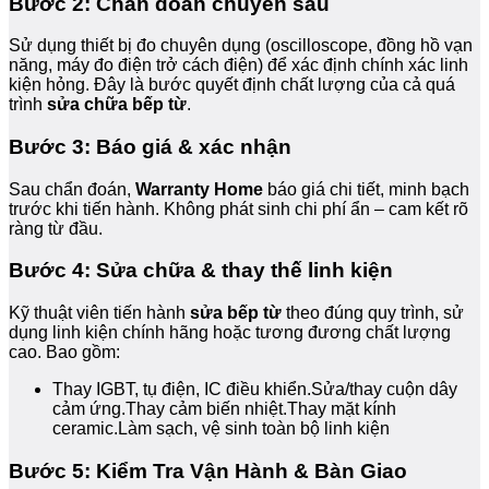
Bước 2: Chẩn đoán chuyên sâu
Sử dụng thiết bị đo chuyên dụng (oscilloscope, đồng hồ vạn
năng, máy đo điện trở cách điện) để xác định chính xác linh
kiện hỏng. Đây là bước quyết định chất lượng của cả quá
trình
sửa chữa bếp từ
.
Bước 3: Báo giá & xác nhận
Sau chẩn đoán,
Warranty Home
báo giá chi tiết, minh bạch
trước khi tiến hành. Không phát sinh chi phí ẩn – cam kết rõ
ràng từ đầu.
Bước 4: Sửa chữa & thay thế linh kiện
Kỹ thuật viên tiến hành
sửa bếp từ
theo đúng quy trình, sử
dụng linh kiện chính hãng hoặc tương đương chất lượng
cao. Bao gồm:
Thay IGBT, tụ điện, IC điều khiển.Sửa/thay cuộn dây
cảm ứng.Thay cảm biến nhiệt.Thay mặt kính
ceramic.Làm sạch, vệ sinh toàn bộ linh kiện
Bước 5: Kiểm Tra Vận Hành & Bàn Giao