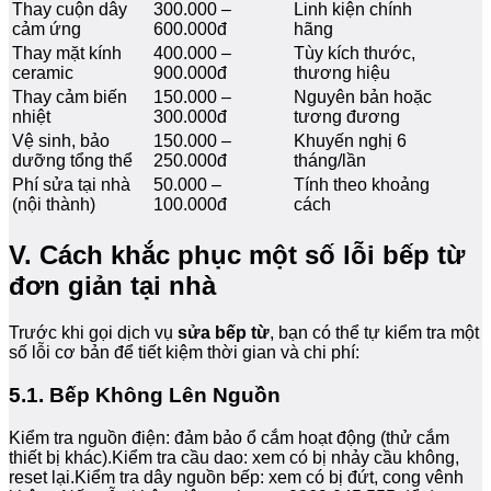
Thay cuộn dây
300.000 –
Linh kiện chính
cảm ứng
600.000đ
hãng
Thay mặt kính
400.000 –
Tùy kích thước,
ceramic
900.000đ
thương hiệu
Thay cảm biến
150.000 –
Nguyên bản hoặc
nhiệt
300.000đ
tương đương
Vệ sinh, bảo
150.000 –
Khuyến nghị 6
dưỡng tổng thể
250.000đ
tháng/lần
Phí sửa tại nhà
50.000 –
Tính theo khoảng
(nội thành)
100.000đ
cách
V. Cách khắc phục một số lỗi bếp từ
đơn giản tại nhà
Trước khi gọi dịch vụ
sửa bếp từ
, bạn có thể tự kiểm tra một
số lỗi cơ bản để tiết kiệm thời gian và chi phí:
5.1. Bếp Không Lên Nguồn
Kiểm tra nguồn điện: đảm bảo ổ cắm hoạt động (thử cắm
thiết bị khác).Kiểm tra cầu dao: xem có bị nhảy cầu không,
reset lại.Kiểm tra dây nguồn bếp: xem có bị đứt, cong vênh