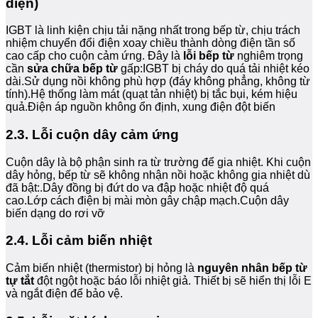
điện)
IGBT là linh kiện chịu tải nặng nhất trong bếp từ, chịu trách
nhiệm chuyển đổi điện xoay chiều thành dòng điện tần số
cao cấp cho cuộn cảm ứng. Đây là
lỗi bếp từ
nghiêm trọng
cần
sửa chữa bếp từ
gấp:IGBT bị cháy do quá tải nhiệt kéo
dài.Sử dụng nồi không phù hợp (đáy không phẳng, không từ
tính).Hệ thống làm mát (quạt tản nhiệt) bị tắc bụi, kém hiệu
quả.Điện áp nguồn không ổn định, xung điện đột biến
2.3. Lỗi cuộn dây cảm ứng
Cuộn dây là bộ phận sinh ra từ trường để gia nhiệt. Khi cuộn
dây hỏng, bếp từ sẽ không nhận nồi hoặc không gia nhiệt dù
đã bật:.Dây đồng bị đứt do va đập hoặc nhiệt độ quá
cao.Lớp cách điện bị mài mòn gây chập mạch.Cuộn dây
biến dạng do rơi vỡ
2.4. Lỗi cảm biến nhiệt
Cảm biến nhiệt (thermistor) bị hỏng là
nguyên nhân bếp từ
tự tắt
đột ngột hoặc báo lỗi nhiệt giả. Thiết bị sẽ hiển thị lỗi E
và ngắt điện để bảo vệ.