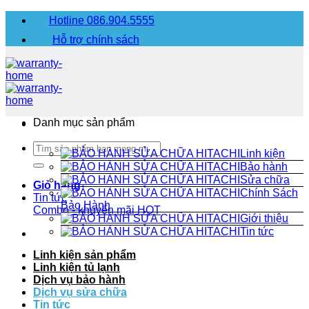
Chuyển
Hotline 086.904.5555
đến
Hỗ trợ chính sách
nội
dung
Danh mục sản phẩm
Tìm
Linh kiện
kiếm:
Bảo hành
Sửa chữa
Giỏ hàng
Chính Sách
Tin tức
Bảo Hành
Combo - khuyến mãi
HOT
Giới thiệu
Tin tức
Linh kiện sản phẩm
Linh kiện tủ lạnh
Dịch vụ bảo hành
Dịch vụ sửa chữa
Tin tức