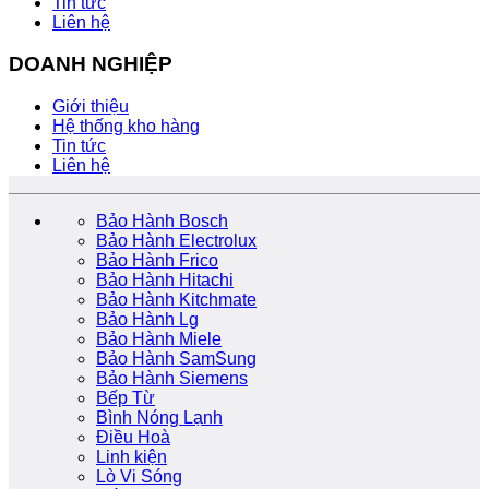
Tin tức
Liên hệ
DOANH NGHIỆP
Giới thiệu
Hệ thống kho hàng
Tin tức
Liên hệ
Bảo Hành Bosch
Bảo Hành Electrolux
Bảo Hành Frico
Bảo Hành Hitachi
Bảo Hành Kitchmate
Bảo Hành Lg
Bảo Hành Miele
Bảo Hành SamSung
Bảo Hành Siemens
Bếp Từ
Bình Nóng Lạnh
Điều Hoà
Linh kiện
Lò Vi Sóng