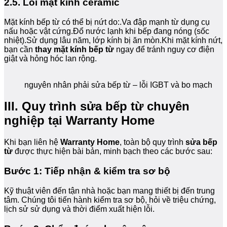
2.5. Lỗi mặt kính ceramic
Mặt kính bếp từ có thể bị nứt do:.Va đập mạnh từ dụng cụ
nấu hoặc vật cứng.Đổ nước lạnh khi bếp đang nóng (sốc
nhiệt).Sử dụng lâu năm, lớp kính bị ăn mòn.Khi mặt kính nứt,
bạn cần
thay mặt kính bếp từ
ngay để tránh nguy cơ điện
giật và hỏng hóc lan rộng.
nguyên nhân phải sửa bếp từ – lỗi IGBT và bo mạch
III. Quy trình sửa bếp từ chuyên
nghiệp tại Warranty Home
Khi bạn liên hệ
Warranty Home
, toàn bộ quy trình
sửa bếp
từ
được thực hiện bài bản, minh bạch theo các bước sau:
Bước 1: Tiếp nhận & kiểm tra sơ bộ
Kỹ thuật viên đến tận nhà hoặc bạn mang thiết bị đến trung
tâm. Chúng tôi tiến hành kiểm tra sơ bộ, hỏi về triệu chứng,
lịch sử sử dụng và thời điểm xuất hiện lỗi.