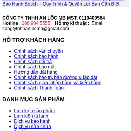
Bảo Hành Bosch – Quy Trình & Quyền Lợi Bạn Cần Biết
CÔNG TY TNHH AN LỘC MB MST: 0110409564
Hotline
:
086 904 5555
Hỗ trợ kĩ thuật :
Email
congtytnhhanlocmb@gmail.com
HỖ TRỢ KHÁCH HÀNG
Chính sách vận chuyển
Chính sách bảo hành
Chính sách đổi trả
Chính sách bảo mật
Hướng dẫn đặt hàng
Chính sách bảo trì, bảo dưỡng & lắp đặt
Chính sách giao, nhận hàng và kiểm hàng
Chính sách Thanh Toán
DANH MỤC SẢN PHẨM
Linh kiện sản phẩm
Linh kiện tủ lạnh
Dịch vụ bảo hành
Dịch vụ sửa chữa