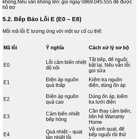
không.Nếu vẫn không lên: gọi ngay 0869.045.555 để được
hỗ trợ
5.2. Bếp Báo Lỗi E (E0 – E8)
Mỗi mã lỗi E tương ứng với một sự cố cụ thể:
Mã lỗi
Ý nghĩa
Cách xử lý sơ bộ
Tắt bếp, để nguội,
Lỗi cảm biến nhiệt
E0
bật lại. Nếu vẫn lỗi:
độ nồi
gọi sửa
Điện áp nguồn
Kiểm tra nguồn
E1
quá thấp
điện, dùng ổn áp
Điện áp nguồn
Dùng ổn áp, kiểm
E2
quá cao
tra lưới điện
Cần thay cảm biến,
Cảm biến nhiệt
E3
liên hệ Warranty
bếp hỏng
Home
Vệ sinh quạt, để
Quá nhiệt – quạt
E4
bếp nguội rồi thử
tản nhiệt lỗi