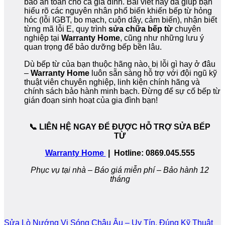
bảo an toàn cho cả gia đình. Bài viết này đã giúp bạn
hiểu rõ các nguyên nhân phổ biến khiến bếp từ hỏng
hóc (lỗi IGBT, bo mạch, cuộn dây, cảm biến), nhận biết
từng mã lỗi E, quy trình
sửa chữa bếp từ
chuyên
nghiệp tại
Warranty Home
, cũng như những lưu ý
quan trọng để bảo dưỡng bếp bền lâu.
Dù bếp từ của bạn thuộc hãng nào, bị lỗi gì hay ở đâu
–
Warranty Home
luôn sẵn sàng hỗ trợ với đội ngũ kỹ
thuật viên chuyên nghiệp, linh kiện chính hãng và
chính sách bảo hành minh bạch. Đừng để sự cố bếp từ
gián đoạn sinh hoạt của gia đình bạn!
📞 LIÊN HỆ NGAY ĐỂ ĐƯỢC HỖ TRỢ SỬA BẾP
TỪ
Warranty Home
| Hotline: 0869.045.555
Phục vụ tại nhà – Báo giá miễn phí – Bảo hành 12
tháng
Sửa Lò Nướng Vi Sóng Châu Âu – Uy Tín, Đúng Kỹ Thuật