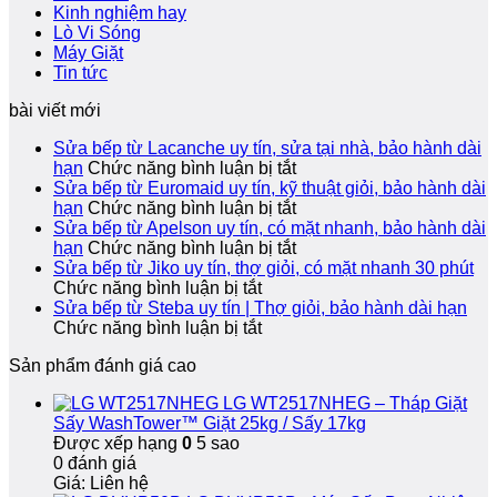
Kinh nghiệm hay
Lò Vi Sóng
Máy Giặt
Tin tức
bài viết mới
Sửa bếp từ Lacanche uy tín, sửa tại nhà, bảo hành dài
ở
hạn
Chức năng bình luận bị tắt
Sửa
Sửa bếp từ Euromaid uy tín, kỹ thuật giỏi, bảo hành dài
bếp
ở
hạn
Chức năng bình luận bị tắt
từ
Sửa
Sửa bếp từ Apelson uy tín, có mặt nhanh, bảo hành dài
Lacanche
bếp
ở
hạn
Chức năng bình luận bị tắt
uy
từ
Sửa
Sửa bếp từ Jiko uy tín, thợ giỏi, có mặt nhanh 30 phút
ở
tín,
Euromaid
bếp
Chức năng bình luận bị tắt
Sửa
sửa
uy
từ
Sửa bếp từ Steba uy tín | Thợ giỏi, bảo hành dài hạn
bếp
ở
tại
tín,
Apelson
Chức năng bình luận bị tắt
từ
Sửa
nhà,
kỹ
uy
Sản phẩm đánh giá cao
Jiko
bếp
bảo
thuật
tín,
uy
từ
hành
giỏi,
có
LG WT2517NHEG – Tháp Giặt
tín,
Steba
dài
bảo
mặt
Sấy WashTower™ Giặt 25kg / Sấy 17kg
thợ
uy
hạn
hành
nhanh,
Được xếp hạng
0
5 sao
giỏi,
tín
dài
bảo
0 đánh giá
có
|
hạn
hành
Giá: Liên hệ
mặt
Thợ
dài