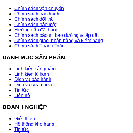
Chính sách vận chuyển
Chính sách bảo hành
Chính sách đổi trả
Chính sách bảo mật
Hướng dẫn đặt hàng
Chính sách bảo trì, bảo dưỡng & lắp đặt
Chính sách giao, nhận hàng và kiểm hàng
Chính sách Thanh Toán
DANH MỤC SẢN PHẨM
Linh kiện sản phẩm
Linh kiện tủ lạnh
Dịch vụ bảo hành
Dịch vụ sửa chữa
Tin tức
Liên hệ
DOANH NGHIỆP
Giới thiệu
Hệ thống kho hàng
Tin tức