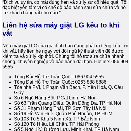
“Dịch vụ uy tín, có mặt đúng hẹn và xử lý sự cố hiệu quả. Tôi
đặc biệt yên tâm vì có chế độ bảo hành sau sửa chữa và hỗ
trợ khách hàng rất chu đáo.”
Liên hệ sửa máy giặt LG kêu to khi
vắt
Nếu máy giặt LG của gia đình bạn đang phát ra tiếng kêu lớn
khi vắt, hãy liên hệ ngay với đội ngũ kỹ thuật viên để được
kiểm tra và xử lý kịp thời. Chúng tôi hỗ trợ sửa chữa nhanh
chóng, chuyên nghiệp và bảo hành dài hạn. Hotline: 086 904
5555
Tổng Đài Hỗ Trợ Toàn Quốc: 086 904 5555
Tổng Đài Hỗ Trợ Toàn Quốc: 0263 888 8886
Tòa nhà PVI, 1 Phạm Văn Bạch, P. Yên Hoà, Q. Cầu
Giấy
Số 6 Ngõ Hàng Bột, P.Cát Linh, Hà Nội
Số 63 Trần Quang Diệu, Quận Đống Đa, TP Hà Nội
Số 31 Phạm Hồng Thái, TP Sơn Tây Hà Nội
Số 19 Hồ Văn Huê, Quận Phú Nhuận, TP HCM
Số 103 Tổ 5 Khu 5 Ninh Xá, TP Bắc Ninh
Số 120 Tô Hiệu, Lê Chân, TP Hải Phòng
Số 5 Ngõ 123 Đường Lưu, Minh Khai, TP Hà Nam