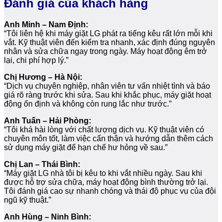
Đánh giá của khách hàng
Anh Minh – Nam Định:
“Tôi liên hệ khi máy giặt LG phát ra tiếng kêu rất lớn mỗi khi
vắt. Kỹ thuật viên đến kiểm tra nhanh, xác định đúng nguyên
nhân và sửa chữa ngay trong ngày. Máy hoạt động êm trở
lại, chi phí hợp lý.”
Chị Hương – Hà Nội:
“Dịch vụ chuyên nghiệp, nhân viên tư vấn nhiệt tình và báo
giá rõ ràng trước khi sửa. Sau khi khắc phục, máy giặt hoạt
động ổn định và không còn rung lắc như trước.”
Anh Tuấn – Hải Phòng:
“Tôi khá hài lòng với chất lượng dịch vụ. Kỹ thuật viên có
chuyên môn tốt, làm việc cẩn thận và hướng dẫn thêm cách
sử dụng máy giặt để hạn chế hư hỏng về sau.”
Chị Lan – Thái Bình:
“Máy giặt LG nhà tôi bị kêu to khi vắt nhiều ngày. Sau khi
được hỗ trợ sửa chữa, máy hoạt động bình thường trở lại.
Tôi đánh giá cao sự nhanh chóng và thái độ phục vụ của đội
ngũ kỹ thuật.”
Anh Hùng – Ninh Bình: