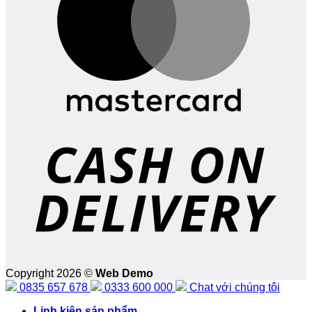
D
Copyright 2026 ©
Web Demo
0835 657 678
0333 600 000
Chat với chúng tôi
Linh kiện sản phẩm