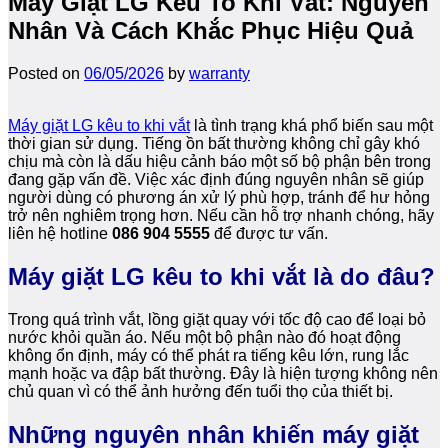
Máy Giặt LG Kêu To Khi Vắt: Nguyên
Nhân Và Cách Khắc Phục Hiệu Quả
Posted on
06/05/2026
by
warranty
Máy giặt LG kêu to khi vắt
là tình trạng khá phổ biến sau một
thời gian sử dụng. Tiếng ồn bất thường không chỉ gây khó
chịu mà còn là dấu hiệu cảnh báo một số bộ phận bên trong
đang gặp vấn đề. Việc xác định đúng nguyên nhân sẽ giúp
người dùng có phương án xử lý phù hợp, tránh để hư hỏng
trở nên nghiêm trọng hơn. Nếu cần hỗ trợ nhanh chóng, hãy
liên hệ hotline
086 904 5555
để được tư vấn.
Máy giặt LG kêu to khi vắt là do đâu?
Trong quá trình vắt, lồng giặt quay với tốc độ cao để loại bỏ
nước khỏi quần áo. Nếu một bộ phận nào đó hoạt động
không ổn định, máy có thể phát ra tiếng kêu lớn, rung lắc
mạnh hoặc va đập bất thường. Đây là hiện tượng không nên
chủ quan vì có thể ảnh hưởng đến tuổi thọ của thiết bị.
Những nguyên nhân khiến máy giặt