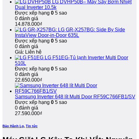
LG DVHP50B– Máy Sấy Bơm Nhiệt
nhà,
Hành
Chóng,
Dual Inverter 10.5k
bảo
Dài
Bảo
Được xếp hạng
0
5 sao
hành
Hành
0 đánh giá
dài
Dài
14.878.000
₫
hạn
Hạn
LG GR-X257BG: Side By Side
InstaView Door-in-Door 635L
Được xếp hạng
0
5 sao
0 đánh giá
Giá: Liên hệ
LG F51EG-Tủ lạnh Inverter Multi Door
510L
Được xếp hạng
0
5 sao
0 đánh giá
22.650.000
₫
Samsung Inverter 648 lít Multi Door RF59C766FB1/SV
Được xếp hạng
0
5 sao
0 đánh giá
27.590.000
₫
Bảo Hành Lg
,
Tin tức