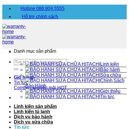
Chuyển
Hotline 086.904.5555
đến
Hỗ trợ chính sách
nội
dung
Danh mục sản phẩm
Tìm
Linh kiện
kiếm:
Bảo hành
Sửa chữa
Giỏ hàng
Chính Sách
Tin tức
Bảo Hành
Combo - khuyến mãi
HOT
Giới thiệu
Tin tức
Linh kiện sản phẩm
Linh kiện tủ lạnh
Dịch vụ bảo hành
Dịch vụ sửa chữa
Tin tức