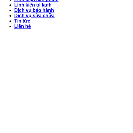
Linh kiện tủ lạnh
Dịch vụ bảo hành
Dịch vụ sửa chữa
Tin tức
Liên hệ