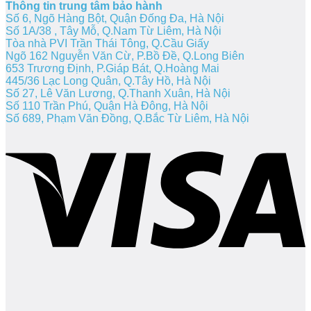
Thông tin trung tâm bảo hành
Số 6, Ngõ Hàng Bột, Quận Đống Đa, Hà Nội
Số 1A/38 , Tây Mỗ, Q.Nam Từ Liêm, Hà Nội
Tòa nhà PVI Trần Thái Tông, Q.Cầu Giấy
Ngõ 162 Nguyễn Văn Cừ, P.Bồ Đề, Q.Long Biên
653 Trương Định, P.Giáp Bát, Q.Hoàng Mai
445/36 Lạc Long Quân, Q.Tây Hồ, Hà Nội
Số 27, Lê Văn Lương, Q.Thanh Xuân, Hà Nội
Số 110 Trần Phú, Quận Hà Đông, Hà Nội
Số 689, Phạm Văn Đồng, Q.Bắc Từ Liêm, Hà Nội
V
P