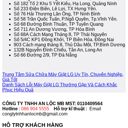
Số 182 Tổ 2 Khu 5 Yết Kiêu, Hạ Long, Quảng Ninh
Số 233 Điện Biên, Lê Lợi, TX Hưng Yên.
Số 76 Hải Thượng Lãn Ông, TP Ninh Bình
Số 58 Trần Quốc Tuấn, P.Ngô Quyền, Tp.Vĩnh Yên.
Số 68 Đường Bình Thuận, TP Tuyên Quang
Số 711 An Dương Vương, TP Hòa Bình
Số 68A Cách Mạng Tháng 8, TP Thái Nguyên
Số 5/4C KP1 Đồng Khởi, TP Biên Hòa. Đồng Nai
903 Cách mạng tháng 8, Thủ Dầu Một, TP.Bình Dương
132B Nguyễn Đình Chiểu, Tân An, Long An
Số 66 Đường 2/9, TP Đà Nẵng
Trung Tâm Sửa Chữa Máy Giặt LG Uy Tín, Chuyên Nghiệp,
Giá Tốt
Danh Sách Lỗi Máy Giặt LG Thường Gặp Và Cách Khắc
Phục Hiệu Quả
CÔNG TY TNHH AN LỘC MB MST: 0110409564
Hotline
:
086 904 5555
Hỗ trợ kĩ thuật :
Email
congtytnhhanlocmb@gmail.com
HỖ TRỢ KHÁCH HÀNG