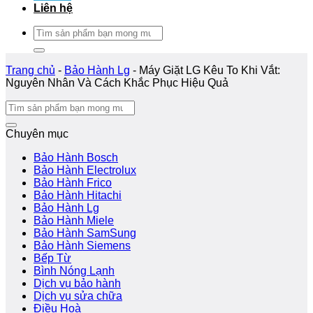
Liên hệ
Tìm
kiếm:
Trang chủ
-
Bảo Hành Lg
-
Máy Giặt LG Kêu To Khi Vắt:
Nguyên Nhân Và Cách Khắc Phục Hiệu Quả
Chuyên mục
Bảo Hành Bosch
Bảo Hành Electrolux
Bảo Hành Frico
Bảo Hành Hitachi
Bảo Hành Lg
Bảo Hành Miele
Bảo Hành SamSung
Bảo Hành Siemens
Bếp Từ
Bình Nóng Lạnh
Dịch vụ bảo hành
Dịch vụ sửa chữa
Điều Hoà