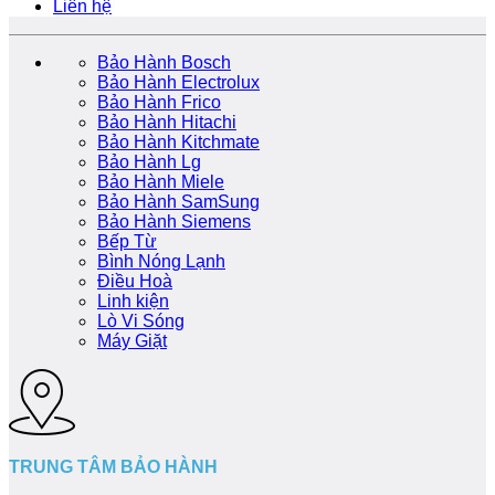
Liên hệ
Bảo Hành Bosch
Bảo Hành Electrolux
Bảo Hành Frico
Bảo Hành Hitachi
Bảo Hành Kitchmate
Bảo Hành Lg
Bảo Hành Miele
Bảo Hành SamSung
Bảo Hành Siemens
Bếp Từ
Bình Nóng Lạnh
Điều Hoà
Linh kiện
Lò Vi Sóng
Máy Giặt
TRUNG TÂM BẢO HÀNH